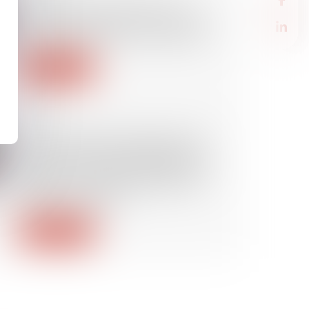
L'assureur peut verser une
indemnité à l'acheteur même en
cas de réception avec réserves
Lire la suite
30/10/2024
Travaux confiés ultérieurement
au sous-traitant partiellement
cautionnés et opposabilité de la
cession de créances envers le
maître d’ouvrage
Lire la suite