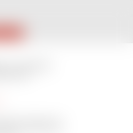
PUBLIQUES
es : le coup de
ement de
on
nté jeudi, la subvention versée
'élèvera à 2,3 milliards d'euros