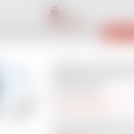
INET
ÉQUIPE
EXPERTISES
ACTUS
SERVICES
CONTACT
ENCHÈRES 
Projet de loi de financ
massue sur le financ
MaPrimerénov'
Publié le :
23/10/2024
Droit immobilier
/
Droit de la constructi
Source :
www.batirama.com
Selon le projet de loi de finances prése
par l'État pour financer MaPrimerénov' s