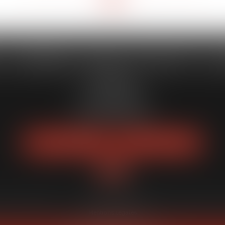
 CAPORALE MAILLOT BLATT & 
52 Rue Thiac
33000 Bordeaux
Tél :
05 56 00 03 20
Fax : 05 56 00 03 29
NOUS LOCALISER
NOUS CONTACTER
quipe
Expertises
Actus
Services
Enchères publiques
Honoraires
Pl
Mentions légales