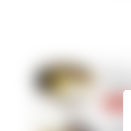
18/12/2024
Ma Prime R
changer (o
1er janvie
Lire la suite
27/11/2024