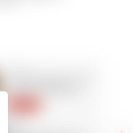
ur 2024...
04/12/2024
La réception tacite d’un ouvrage
et la retenue de garantie :
précisions jurisprudentielles
Lire la suite
20/11/2024