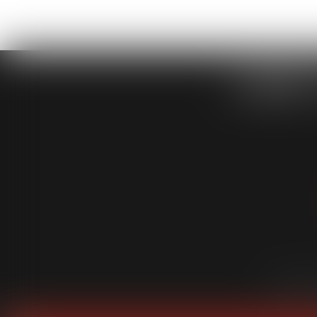
CABINET
Cabinet
É