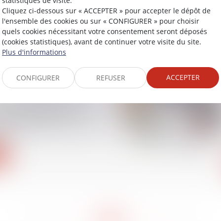
statistiques de visite.
n de l'architecte face
Cliquez ci-dessous sur « ACCEPTER » pour accepter le dépôt de
de surface précisée par
l'ensemble des cookies ou sur « CONFIGURER » pour choisir
 cassation
quels cookies nécessitant votre consentement seront déposés
(cookies statistiques), avant de continuer votre visite du site.
Plus d'informations
ACCEPTER
CONFIGURER
REFUSER
transition énergétique
n globale d’une
 : le dispositif Coup de
lue
<<
<
2
3
4
5
6
7
8
>
>>
...
...