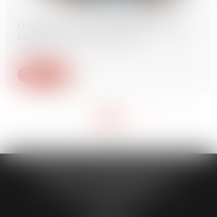
Une attestation d’immatriculation au registre
national des entreprises gratuite
11/09/2024
Lire la suite
<<
<
...
4
5
6
7
8
9
10
...
>
>>
CABINET CAPORALE MAILLOT
BLATT & ASSOCIÉS
52 Rue Thiac
33000 Bordeaux