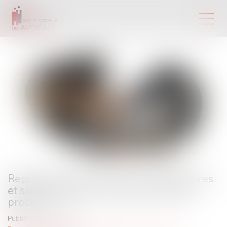
Représentant de la masse des obligataires
et sauvegarde de la preuve avant tout
procès
Publié le :
22/10/2024