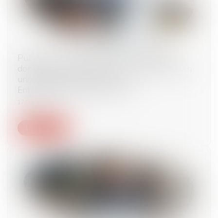
Publication au BODACC de la dissolution
donnant lieu à une procédure de transmission
universelle du patrimoine |
Entreprendre.Service-Public.fr
17/09/2024
Lire la suite