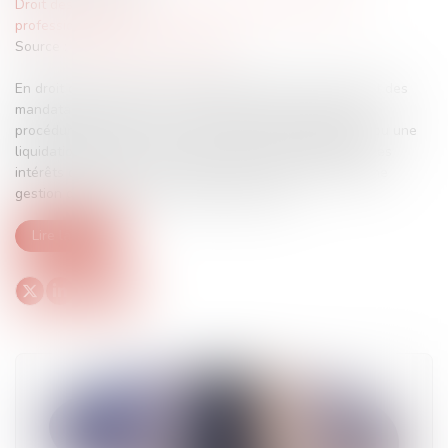
Droit des sociétés
/
Droit des sociétés commerciales et
professionnelles
Source :
www.lemag-juridique.com
En droit des sociétés, les représentants de la masse sont des
mandataires élus par les créanciers dans le cadre d'une
procédure collective, comme un redressement judiciaire ou une
liquidation judiciaire. Leur rôle principal est de défendre les
intérêts de la masse des créanciers, en veillant à la bonne
gestion de l'actif de la société en difficulté...
Lire la suite