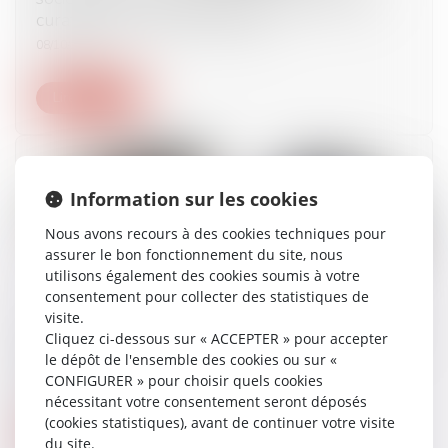
curateur d’un associé protégé
08/10/2024
Lire la suite
Information sur les cookies
Nous avons recours à des cookies techniques pour
assurer le bon fonctionnement du site, nous
utilisons également des cookies soumis à votre
consentement pour collecter des statistiques de
visite.
Cession de parts sociales et caractérisation de la
Cliquez ci-dessous sur « ACCEPTER » pour accepter
réticence dolosive
le dépôt de l'ensemble des cookies ou sur «
CONFIGURER » pour choisir quels cookies
02/10/2024
nécessitant votre consentement seront déposés
(cookies statistiques), avant de continuer votre visite
Lire la suite
du site.