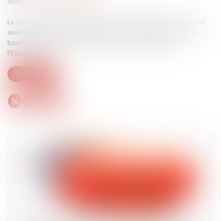
Source :
www.actu-juridique.fr
Le requérant, soupçonné d’avoir commis des infractions en lien
avec l’organisation terroriste ETA, fut arrêté en France sur la
base d’un mandat d’arrêt européen en et extradé vers
l’Espagne...
Lire la suite