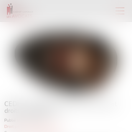
CEDH : détention provisoire au secret et
droits de la défense
Publié le :
27/01/2022
Droit pénal
/
Procédure pénale