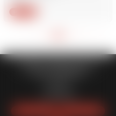
Lire la suite
<<
<
...
18
19
20
21
22
23
24
...
>
>>
CABINET CAPORALE MAILLOT
BLATT & ASSOCIÉS
52 Rue Thiac
33000 Bordeaux
Tél :
05 56 00 03 20
Fax : 05 56 00 03 29
NOUS LOCALISER
NOUS CONTACTER