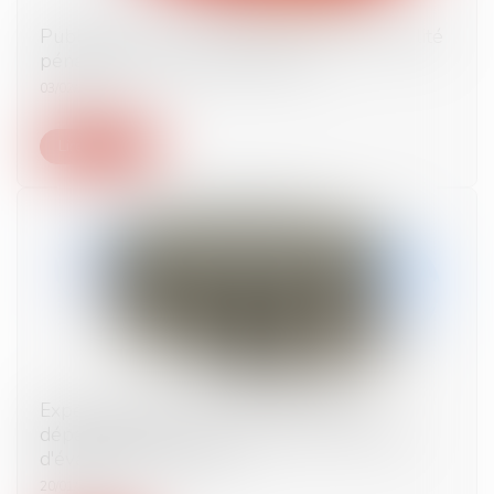
Publication de la loi relative à la responsabilité
pénale et à la sécurité intérieure
03/02/2022
Lire la suite
Expérimentation des cours criminelles
départementales : précisions sur le comité
d'évaluation et de suivi
20/01/2022