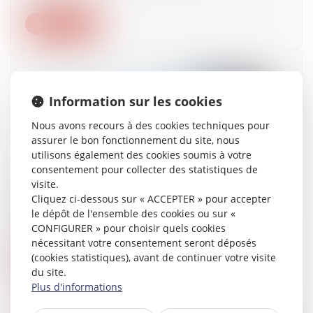
Lire la suite
Information sur les cookies
Nous avons recours à des cookies techniques pour
assurer le bon fonctionnement du site, nous
utilisons également des cookies soumis à votre
consentement pour collecter des statistiques de
visite.
Loi responsabilité pénale et sécurité intérieure :
Cliquez ci-dessous sur « ACCEPTER » pour accepter
souriez, vous êtes filmés
le dépôt de l'ensemble des cookies ou sur «
17/02/2022
CONFIGURER » pour choisir quels cookies
nécessitant votre consentement seront déposés
(cookies statistiques), avant de continuer votre visite
Lire la suite
du site.
Plus d'informations