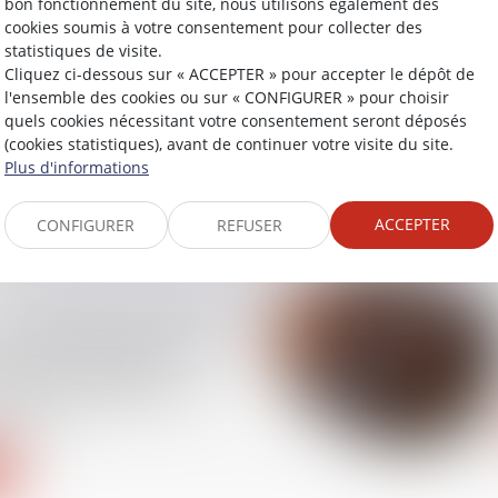
bon fonctionnement du site, nous utilisons également des
cookies soumis à votre consentement pour collecter des
statistiques de visite.
Cliquez ci-dessous sur « ACCEPTER » pour accepter le dépôt de
 des accidents du
l'ensemble des cookies ou sur « CONFIGURER » pour choisir
ves et mortels :
quels cookies nécessitant votre consentement seront déposés
 d’une campagne
(cookies statistiques), avant de continuer votre visite du site.
ion
Plus d'informations
ACCEPTER
CONFIGURER
REFUSER
 l’indemnité en capital
victime d’un accident
 ou d’une maladie
nelle ne répare pas le
ctionnel