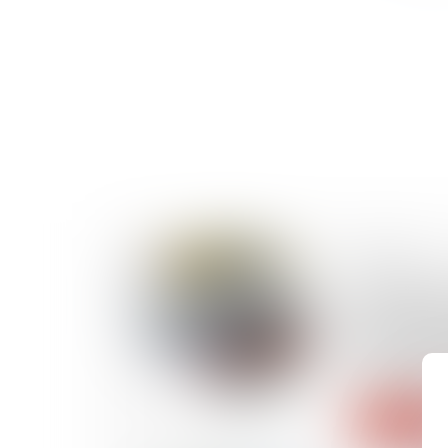
15/03/2024
La chute c
déneigeme
peut-elle 
titre de la 
profession
Lire la suite