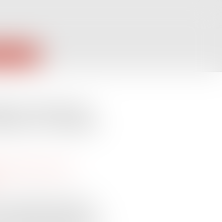
PUBLIQUES
ide survenue en
titue un accident
é accident du travail
e lieu professionnel mais en
n accident du travail dès lors