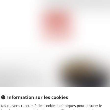
qu’il est établi qu’elle a eu lieu pour de
ce que la Cour de cassation a posé dans 
Lire la suite
ausée par le
nt de son véhicule
être prise en charge au
législation
nelle ?
Information sur les cookies
Nous avons recours à des cookies techniques pour assurer le