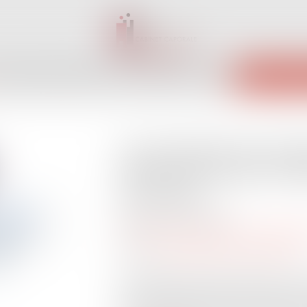
INET
ÉQUIPE
EXPERTISES
ACTUS
SERVICES
CONTACT
ENCHÈRES 
Une tentative de suic
raison du travail cons
du travail
Publié le :
06/10/2023
Droit du travail - Salariés
/
Responsabilit
Source :
entreprendre.service-public.fr
Une tentative de suicide survenue sur l
dehors des heures de travail constitue u