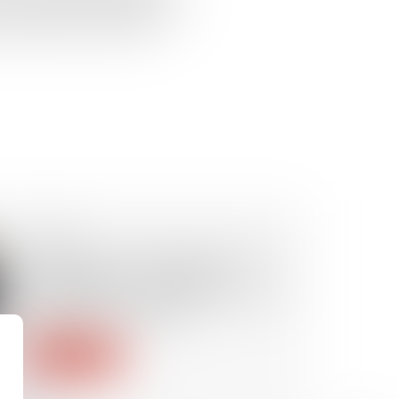
s raisons professionnelles. C’est
un arrêt du 1er juin 2023...
05/01/2024
Opérations de chargement et de
déchargement : rappel de
l’obligation de mise en place d’un
protocole de sécurité
Lire la suite