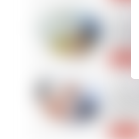
10/11/2023
Prévention
travail gra
lancement
d’informat
Lire la suite
13/10/2023
La rente ou
versé à la 
de travail
profession
déficit fon
Lire la suite