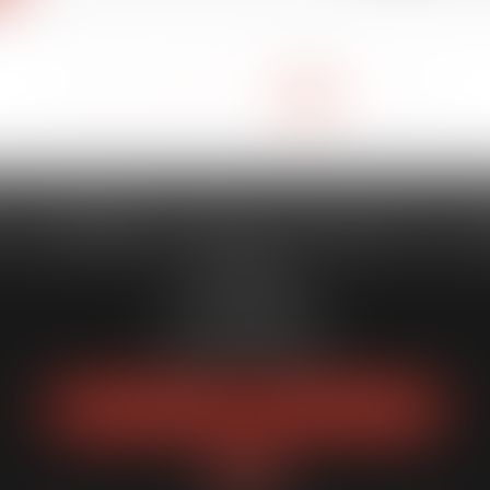
<<
<
1
2
3
4
5
6
7
>
>>
 CAPORALE MAILLOT BLATT & 
52 Rue Thiac
33000 Bordeaux
Tél :
05 56 00 03 20
Fax : 05 56 00 03 29
NOUS LOCALISER
NOUS CONTACTER