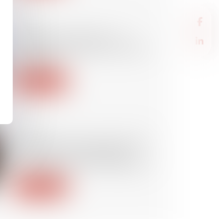
03/11/2023
Préjudice d’anxiété en cas
d’exposition à l’amiante : quelle
spécificité ?
Lire la suite
01/09/2023
Port de chaussures de sécurité
obligatoire : une protection
essentielle pour les travailleurs
Lire la suite