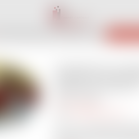
INET
ÉQUIPE
EXPERTISES
ACTUS
SERVICES
CONTACT
ENCHÈRES 
Accident de la circulat
contrat d’assurance pe
opposée aux victimes 
Publié le :
05/02/2025
Droit des assurances
Source :
www.lemag-juridique.com
L'article L 113-8 du Code des assurances
en cas de fausses déclarations intention