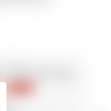
 aux victimes d’un accident de la
07/02/2025
Liquidateur amiable : quelles
responsabilités en cas de faute ?
Lire la suite