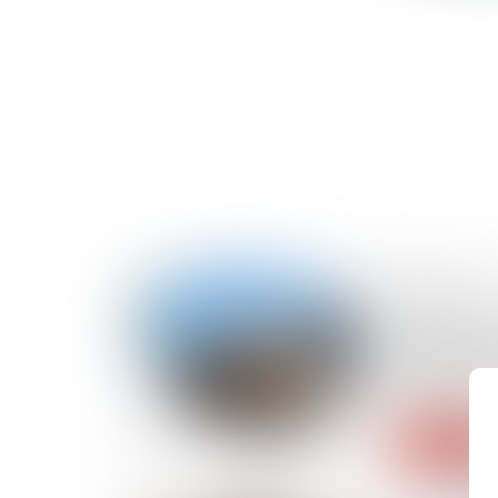
07/02/2025
Réception j
charpente :
obstacle à 
travaux !
Lire la suite