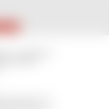
PUBLIQUES
ion : la nullité du
ut-elle être
?
 prévoit la nullité d'un contrat
nelles de l'assuré, ce qui