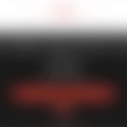
<<
<
93
94
95
96
97
98
99
>
>>
...
...
 CAPORALE MAILLOT BLATT & 
52 Rue Thiac
33000 Bordeaux
Tél :
05 56 00 03 20
Fax : 05 56 00 03 29
NOUS LOCALISER
NOUS CONTACTER