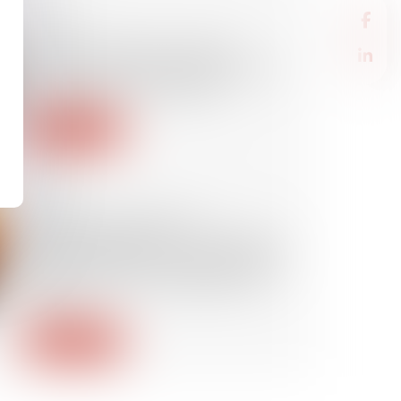
06/02/2025
Action syndicale en justice :
distinction entre intérêt collectif
et individuel des salariés
Lire la suite
05/02/2025
Obligations légales de
débroussaillement : l'information
des acquéreurs et des locataires
de biens devient obligatoire en
2025
Lire la suite