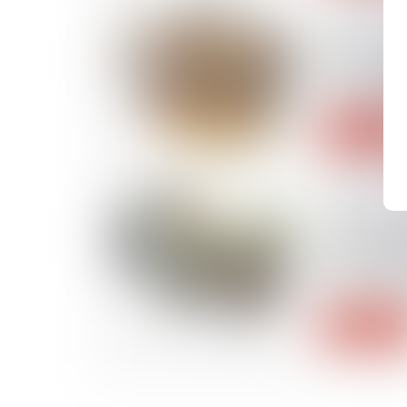
06/02/2025
Annonces 
DPE : des
pour concu
Lire la suite
05/02/2025
Les périod
entre deux 
sont plus 
sécurité so
Lire la suite