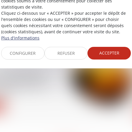
cookies soumis à votre consentement pour collecter des
statistiques de visite.
Cliquez ci-dessous sur « ACCEPTER » pour accepter le dépôt de
immobilières sans
l'ensemble des cookies ou sur « CONFIGURER » pour choisir
 agences condamnées
quels cookies nécessitant votre consentement seront déposés
rrence déloyale
(cookies statistiques), avant de continuer votre visite du site.
Plus d'informations
ACCEPTER
CONFIGURER
REFUSER
es non prescrites
arrêts de travail ne
indemnisées par la
ciale