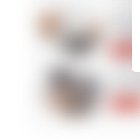
09/10/2024
Smic horair
annonce un
1er novem
Lire la suite
08/10/2024
Expropriati
recours : l
Lire la suite