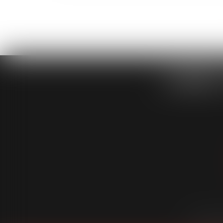
CABINET
Cabinet
É