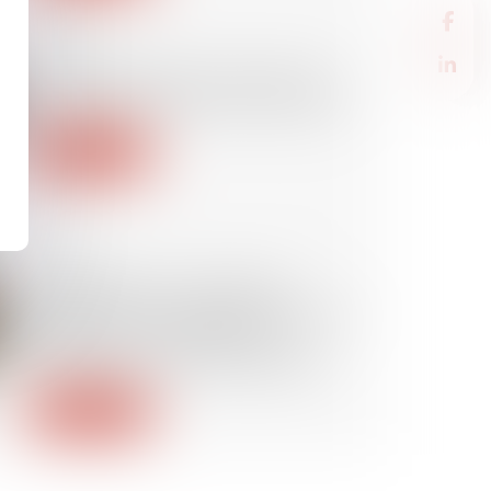
08/10/2024
L’ACPR appelle les assureurs à
vérifier leurs clauses d'exclusion
Lire la suite
08/10/2024
Irrégularité de l’assemblée
générale d’une société civile pour
défaut de convocation du
curateur d’un associé protégé
Lire la suite