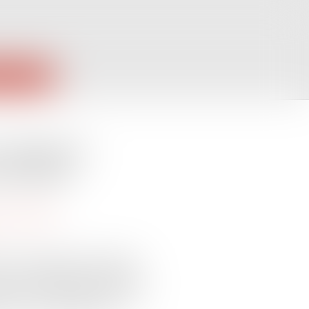
PUBLIQUES
obligation
ractuelle
ommerciales
ente de voyages et de séjours,
 une obligation d’information
cle 1112-1 du Code civil. Cette