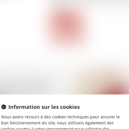
obligation s’applique aux voyages à forf
voyage...
Lire la suite
des baux commerciaux
onnels : les indices au
trimestre 2024
Information sur les cookies
Nous avons recours à des cookies techniques pour assurer le
bon fonctionnement du site, nous utilisons également des
cookies soumis à votre consentement pour collecter des