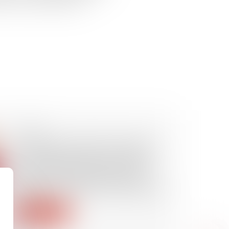
ait et aux prestations de
09/10/2024
Opération de visite et de saisie :
les échanges entre un client et
son avocat peuvent être saisis
lorsqu’ils ne relèvent pas de
l’exercice des droits de la défense
Lire la suite