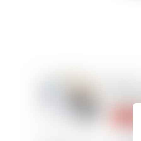
09/10/2024
Révision 
et professi
deuxième 
Lire la suite