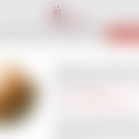
INET
ÉQUIPE
EXPERTISES
ACTUS
SERVICES
CONTACT
ENCHÈRES 
Agence de voyages et 
d’information précont
Publié le :
09/10/2024
Droit de la consommation
/
Pratiques c
Source :
www.lemag-juridique.com
Lors de la conclusion d’un contrat de v
les agences de voyages sont soumises à
précontractuelle, conformément à l’arti