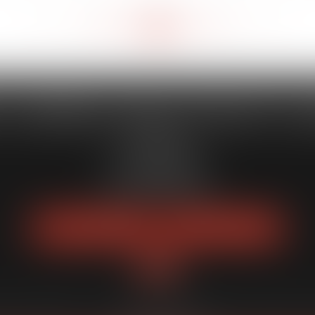
<<
<
125
126
127
128
129
130
131
>
>>
...
...
 CAPORALE MAILLOT BLATT & 
52 Rue Thiac
33000 Bordeaux
Tél :
05 56 00 03 20
Fax : 05 56 00 03 29
NOUS LOCALISER
NOUS CONTACTER
quipe
Expertises
Actus
Services
Enchères publiques
Honoraires
Pl