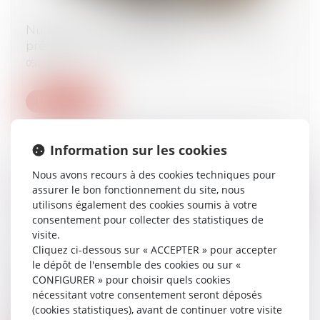
Nullité du licenciement à raison du handicap :
précision sur l’office du juge
05/06/2024
Lire la suite
Information sur les cookies
Nous avons recours à des cookies techniques pour
assurer le bon fonctionnement du site, nous
utilisons également des cookies soumis à votre
consentement pour collecter des statistiques de
visite.
Cliquez ci-dessous sur « ACCEPTER » pour accepter
le dépôt de l'ensemble des cookies ou sur «
Première levée de fonds pour Belledonne, la
CONFIGURER » pour choisir quels cookies
marque de sneakers qui monte
nécessitant votre consentement seront déposés
05/06/2024
(cookies statistiques), avant de continuer votre visite