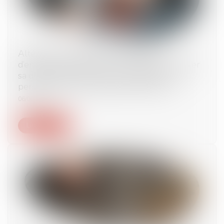
Altération du discernement et peine
d’emprisonnement ferme : le juge doit motiver
sa décision eu égard aux faits d’espèce, à la
personnalité et à la situation de l’auteur
06/06/2024
Lire la suite