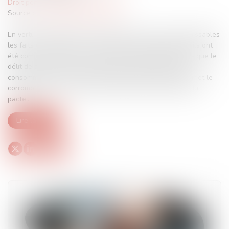
Droit pénal
/
Droit pénal des affaires
Source :
www.lemag-juridique.com
En vertu de l’article 112-1 du Code pénal, seuls sont punissables
les faits constitutifs d’une infraction à la date à laquelle ils ont
été commis. Ce faisant, l’article 445-2 dudit Code dispose que le
délit de corruption est une infraction instantanée qui se
consomme dès la conclusion du pacte entre le corrupteur et le
corrompu. Elle se renouvelle à chaque acte d’exécution du
pacte...
Lire la suite