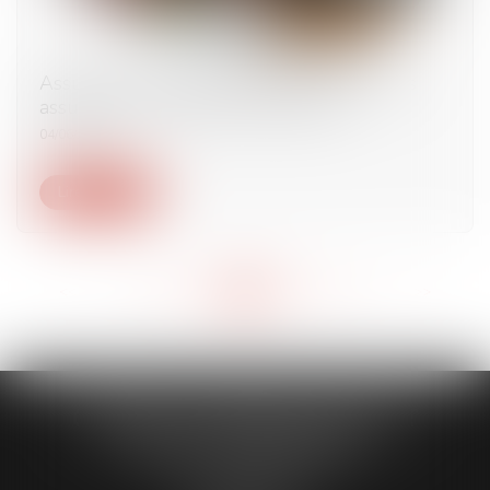
Assurance. Vacances à l’étranger : êtes-vous
assuré avec un véhicule de location ?
04/06/2024
Lire la suite
<<
<
...
156
157
158
159
160
161
162
...
>
>>
CABINET CAPORALE MAILLOT
BLATT & ASSOCIÉS
52 Rue Thiac