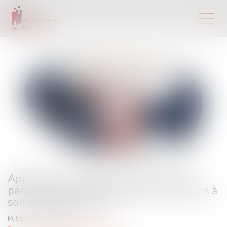
Application de l’article 445-2 du Code
pénal aux pactes de corruption antérieurs à
son entrée en vigueur
Publié le :
05/06/2024