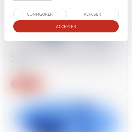
CONFIGURER
REFUSER
ACCEPTER
L’ambiguïté des avis médicaux : inaptitude ou
aptitude ?
11/05/2021
Lire la suite