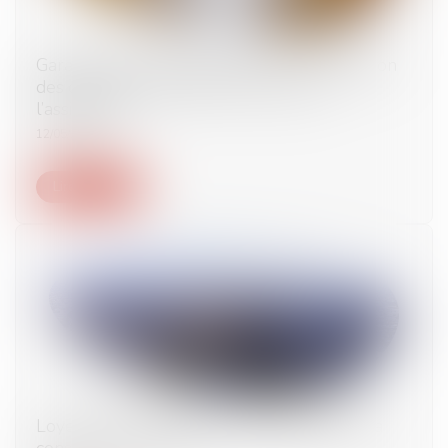
Garantie de parfait achèvement : la notification
des désordres préalable nécessaire à
l’assignation
12/05/2021
Lire la suite
Loyers commerciaux et covid : l’attente de la
consécration du droit