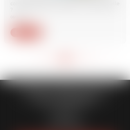
construction d'une mosquée en Alsace-Moselle
?
06/05/2021
Lire la suite
<<
<
...
352
353
354
355
356
357
358
...
>
>>
CABINET CAPORALE MAILLOT
BLATT & ASSOCIÉS
52 Rue Thiac
33000 Bordeaux
Tél :
05 56 00 03 20
Fax : 05 56 00 03 29