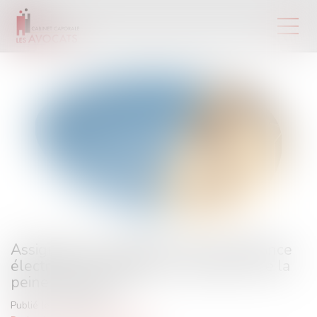
Assignation à résidence avec surveillance
électronique à l’étranger : déduction de la
peine prononcée
Publié le :
06/05/2021