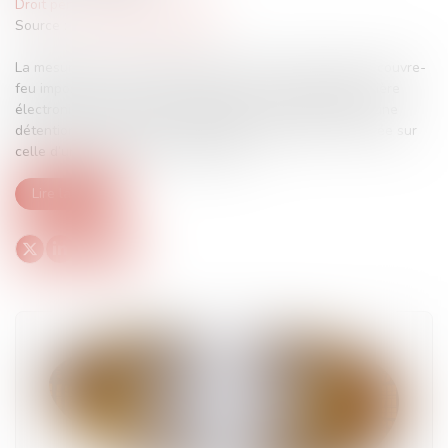
Droit pénal
/
Procédure pénale
Source :
www.dalloz-actualite.fr
La mesure de mise en liberté sous caution, assortie d’un couvre-
feu imposé sur leur lieu de résidence et contrôlé de manière
électronique, exécutée au Royaume-Uni est assimilée à une
détention provisoire pour l’imputation intégrale de sa durée sur
celle d’une peine privative de liberté...
Lire la suite