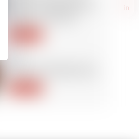
publie l'avis qu'elle a rendu à
l’Arcep sur son projet de décision
portant sur la levée de la
régulation du marché 3b
Lire la suite
31/10/2024
Demande de rétablissement de
l’honneur d’un condamné à mort
Lire la suite