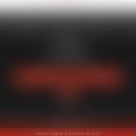
 CAPORALE MAILLOT BLATT & 
52 Rue Thiac
33000 Bordeaux
Tél :
05 56 00 03 20
Fax : 05 56 00 03 29
NOUS LOCALISER
NOUS CONTACTER
quipe
Expertises
Actus
Services
Enchères publiques
Honoraires
Pl
Mentions légales
Septeo Digital & Services © 2023