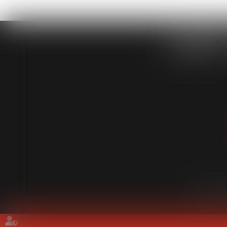
CABINET
Cabinet
É