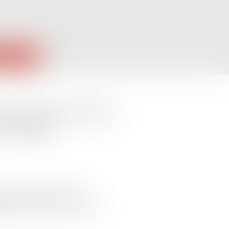
PUBLIQUES
lause qu'il ne faut
e changer
 personnelle, il est très
iciaire pour la mettre à jour.