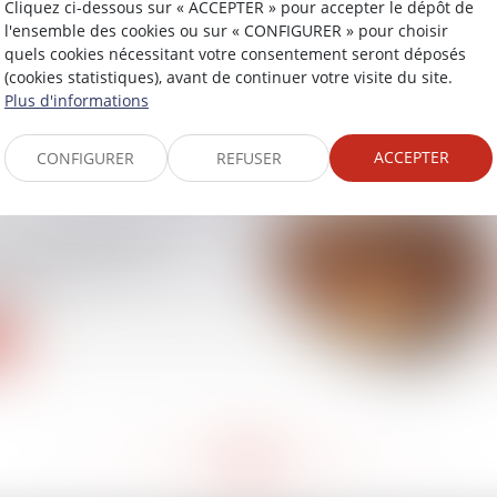
 sur les chantiers
Cliquez ci-dessous sur « ACCEPTER » pour accepter le dépôt de
l'ensemble des cookies ou sur « CONFIGURER » pour choisir
quels cookies nécessitant votre consentement seront déposés
(cookies statistiques), avant de continuer votre visite du site.
Plus d'informations
ACCEPTER
CONFIGURER
REFUSER
es : les défaillances
 de 20% au 3e
2024
<<
<
117
118
119
120
121
122
123
>
>>
...
...