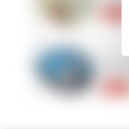
grand froid
Lire la suite
31/10/2024
Etude Altar
en hausse
trimestre 
Lire la suite