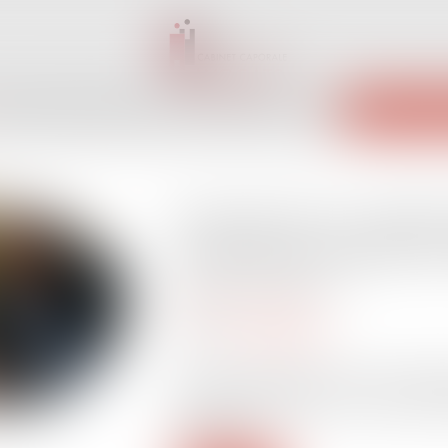
INET
ÉQUIPE
EXPERTISES
ACTUS
SERVICES
CONTACT
ENCHÈRES 
Assurance vie : cette c
surtout pas oublier d
Publié le :
05/11/2024
Droit des assurances
Source :
www.planet.fr
En cas de changement de votre situation
important de modifier votre clause bénéf
Explications...