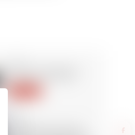
04/11/2024
Valoriser son entreprise et
optimiser sa transmission
Lire la suite
01/11/2024
L’Autorité de la concurrence