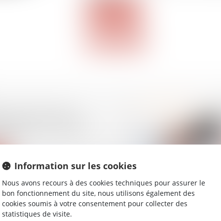
Lire la suite
ent économique et
classement : attention
me !
Information sur les cookies
Nous avons recours à des cookies techniques pour assurer le
bon fonctionnement du site, nous utilisons également des
cookies soumis à votre consentement pour collecter des
ion des risques liés au
statistiques de visite.