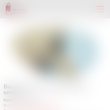
Baux commerciaux et état d’urgence
sanitaire
Publié le :
13/07/2022
Droit commercial
/
Baux commerciaux