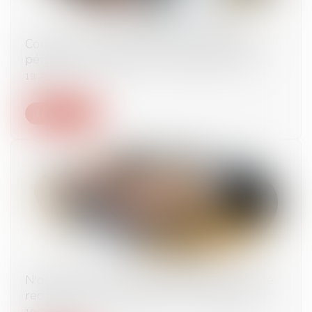
Comptes consolidés : exemption et sanction
pénale pour défaut de leur établissement
19/07/2022
Lire la suite
N'oubliez pas de modifier votre procédure de
recueil des alertes avant le 1er septembre !