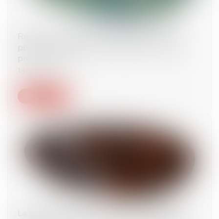
Récidive : modalités de détermination de la
peine encourue pour l’infraction servant de
premier terme
14/07/2022
Lire la suite
La vente d'une partie commune spéciale ne