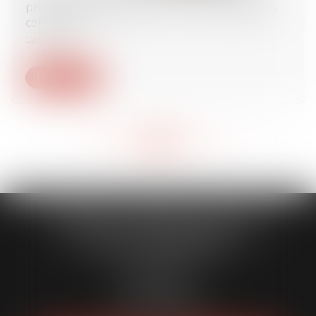
peut être décidée que par les copropriétaires
concernés
12/07/2022
Lire la suite
<<
<
...
295
296
297
298
299
300
301
...
>
>>
CABINET CAPORALE MAILLOT
BLATT & ASSOCIÉS
52 Rue Thiac
33000 Bordeaux
Tél :
05 56 00 03 20
Fax : 05 56 00 03 29