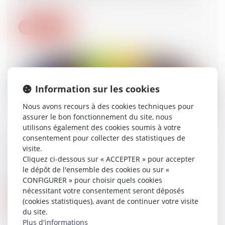
19/07/2022
Lire la suite
Information sur les cookies
Nous avons recours à des cookies techniques pour
assurer le bon fonctionnement du site, nous
utilisons également des cookies soumis à votre
consentement pour collecter des statistiques de
Responsabilité des associés d’une société civile
visite.
de construction-vente
Cliquez ci-dessous sur « ACCEPTER » pour accepter
le dépôt de l'ensemble des cookies ou sur «
14/07/2022
CONFIGURER » pour choisir quels cookies
nécessitant votre consentement seront déposés
Lire la suite
(cookies statistiques), avant de continuer votre visite
du site.
Plus d'informations