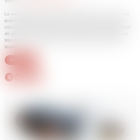
Source :
www.courdecassation.fr
La mesure générale et temporaire d'interdiction de recevoir du
public n’entraîne pas la perte de la chose louée et n’est pas
constitutive d'une inexécution, par le bailleur, de son obligation
de délivrance. Un locataire n’est pas fondé à s’en prévaloir au
titre de la force majeure pour échapper au paiement de ses
loyers.
Lire la suite