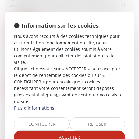
obligatoire : son dirigeant est responsable - EFL
20/04/2016
Information sur les cookies
Lire la suite
Nous avons recours à des cookies techniques pour
assurer le bon fonctionnement du site, nous
utilisons également des cookies soumis à votre
Droit de préemption de l’associé sur les actions
consentement pour collecter des statistiques de
d’une SAS : quel recours possible pour
visite.
l’acquéreur ? - Le Monde du Droit
Cliquez ci-dessous sur « ACCEPTER » pour accepter
19/04/2016
le dépôt de l'ensemble des cookies ou sur «
CONFIGURER » pour choisir quels cookies
nécessitant votre consentement seront déposés
Lire la suite
(cookies statistiques), avant de continuer votre visite
du site.
Plus d'informations
Ai-je le droit de refuser de payer les heures
supplémentaires lorsque le contrat de travail...
Editions Tissot
CONFIGURER
REFUSER
19/04/2016
ACCEPTER