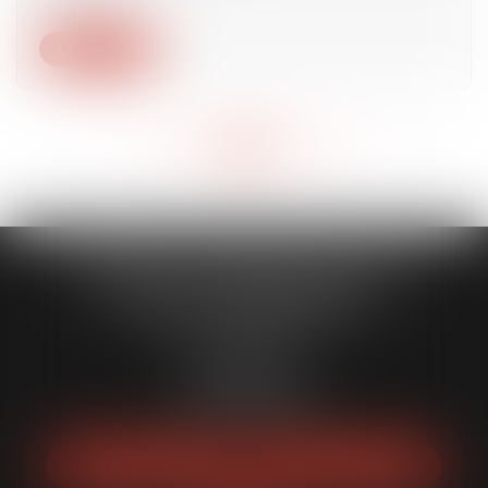
Lire la suite
<<
<
...
181
182
183
184
185
186
187
...
>
>>
CABINET CAPORALE MAILLOT
BLATT & ASSOCIÉS
52 Rue Thiac
33000 Bordeaux
Tél :
05 56 00 03 20
Fax : 05 56 00 03 29
NOUS LOCALISER
NOUS CONTACTER