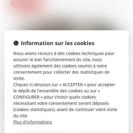
Lire la suite
Information sur les cookies
Nous avons recours à des cookies techniques pour
assurer le bon fonctionnement du site, nous
utilisons également des cookies soumis à votre
consentement pour collecter des statistiques de
Non-respect du temps de repos : le salarié n’a
visite.
pas à démontrer l’existence d’un préjudice
Cliquez ci-dessous sur « ACCEPTER » pour accepter
19/02/2024
le dépôt de l'ensemble des cookies ou sur «
CONFIGURER » pour choisir quels cookies
nécessitant votre consentement seront déposés
Lire la suite
(cookies statistiques), avant de continuer votre visite
du site.
Plus d'informations