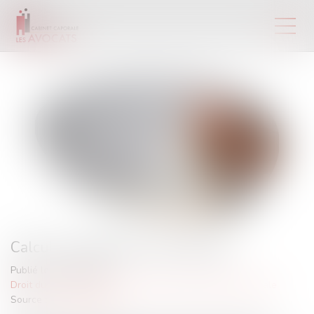
Calcul et notification des effectifs
Publié le :
19/02/2024
Droit du travail - Employeurs
/
Droit de la protection sociale
Source :
www.urssaf.fr