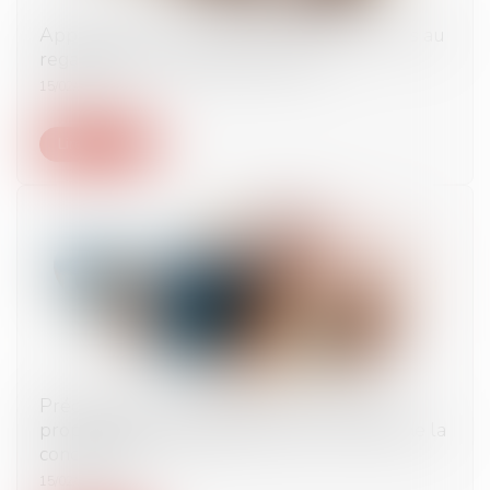
Application du principe de cumul des peines au
regard de la chronologie des faits
15/02/2024
Lire la suite
Précisions sur la contestation du refus des
propositions d’engagements par l’Autorité de la
concurrence
15/02/2024