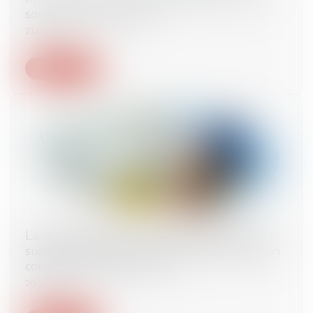
sont les limites du juge ?
21/02/2024
Lire la suite
La visite médicale de reprise inapplicable à la
suite d’un accident de travail dans le cadre d’un
contrat de mission d’un jour
20/02/2024