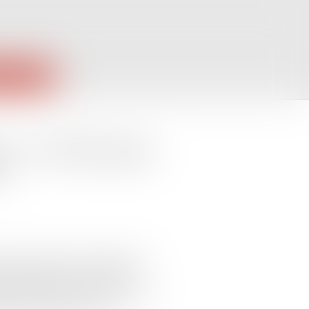
PUBLIQUES
ce : l'ACPR publie
n
ion des risques, les entreprises
 commerciales ou de services
quels le recours à l’assurance et,