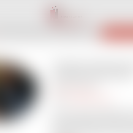
INET
ÉQUIPE
EXPERTISES
ACTUS
SERVICES
CONTACT
ENCHÈRES 
Captives de réassuran
un guide d'informatio
Publié le :
26/11/2024
Droit des assurances
Source :
www.actu-juridique.fr
Dans le cadre de leur stratégie de gest
ou groupes d’entreprises industrielles,
disposent de différents outils, parmi les