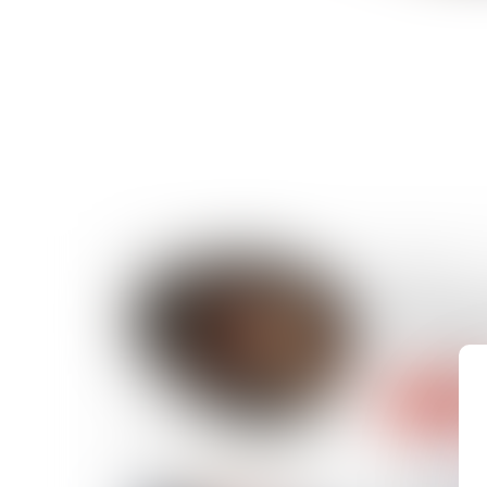
28/11/2024
Effets de l
sur la sig
tout comp
Lire la suite
27/11/2024