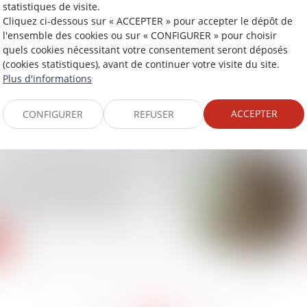
statistiques de visite.
nement de biens
Cliquez ci-dessous sur « ACCEPTER » pour accepter le dépôt de
e infraction
l'ensemble des cookies ou sur « CONFIGURER » pour choisir
e par l’écrit constatant
quels cookies nécessitant votre consentement seront déposés
(cookies statistiques), avant de continuer votre visite du site.
Plus d'informations
ACCEPTER
CONFIGURER
REFUSER
isions collectives des
les statuts peuvent-ils
uil des voix exprimées ?