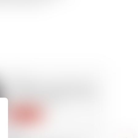
ve de réassurance pour
27/11/2024
L'obligation de l'architecte face
au déficit de surface précisée par
la Cour de cassation
Lire la suite
27/11/2024