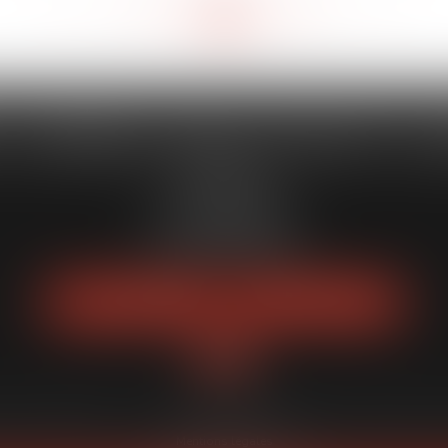
<<
<
111
112
113
114
115
116
117
>
>>
...
...
 CAPORALE MAILLOT BLATT & 
52 Rue Thiac
33000 Bordeaux
Tél :
05 56 00 03 20
Fax : 05 56 00 03 29
NOUS LOCALISER
NOUS CONTACTER
quipe
Expertises
Actus
Services
Enchères publiques
Honoraires
Pl
Mentions légales