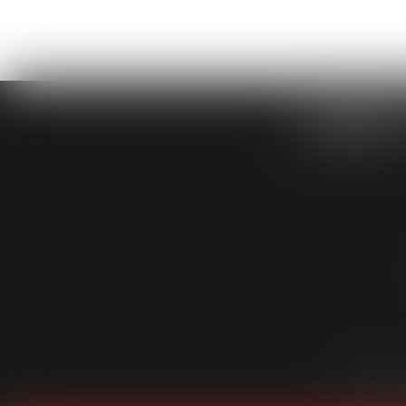
CABINET
Cabinet
É