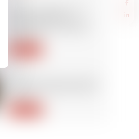
Précision concernant le droit
d’agir du syndicat des
copropriétaires concernant un
préjudice subi par seulement
certains lots
Lire la suite
26/11/2024
Comment inscrire les risques liés
aux conduites addictives dans le
DUERP ?
Lire la suite