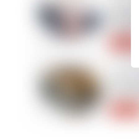
Le détour
publics, un
caractérisé
le contrat
Lire la suite
26/11/2024
SAS et déc
associés : 
fixer le se
Lire la suite