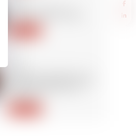
28/04/2025
Créer son entreprise : les
dispositifs d’aide à connaître
Lire la suite
28/04/2025
Le règlement européen sur les
services numériques (DSA) vise
une responsabilisation des
plateformes
Lire la suite