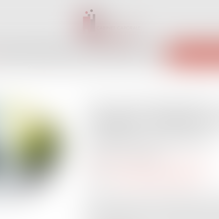
INET
ÉQUIPE
EXPERTISES
ACTUS
SERVICES
CONTACT
ENCHÈRES 
Clause de destination 
cassation confirme l’e
activités non prévues
Publié le :
29/04/2025
Droit commercial
/
Baux commerciaux
Source :
www.lemag-juridique.com
Dans le cadre d’un bail commercial, la c
autorisé des locaux. Toute activité exe