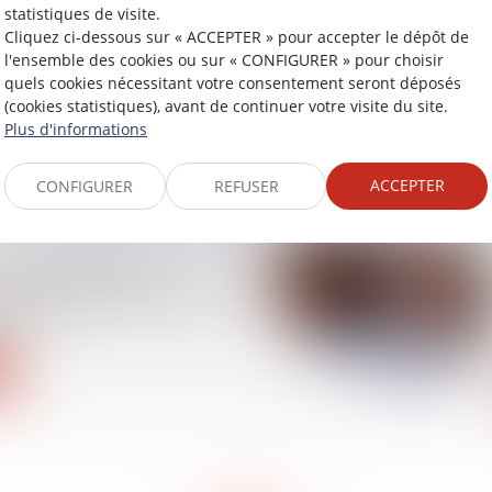
statistiques de visite.
ité des droits issus du
Cliquez ci-dessous sur « ACCEPTER » pour accepter le dépôt de
as autorisée, y
l'ensemble des cookies ou sur « CONFIGURER » pour choisir
sein de la cellule
quels cookies nécessitant votre consentement seront déposés
(cookies statistiques), avant de continuer votre visite du site.
Plus d'informations
ACCEPTER
CONFIGURER
REFUSER
llon instaure un
 pour les mineurs de
13 ans