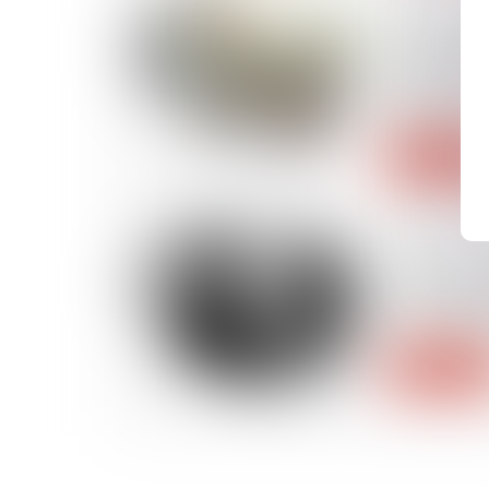
28/04/2025
Le cessibil
CPF n'est p
compris au 
familiale
Lire la suite
28/04/2025
Viry-Châti
couvre-feu
moins de 
Lire la suite