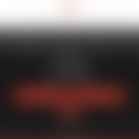
<<
<
70
71
72
73
74
75
76
>
>>
...
...
 CAPORALE MAILLOT BLATT & 
52 Rue Thiac
33000 Bordeaux
Tél :
05 56 00 03 20
Fax : 05 56 00 03 29
NOUS LOCALISER
NOUS CONTACTER
quipe
Expertises
Actus
Services
Enchères publiques
Honoraires
Pl
Mentions légales