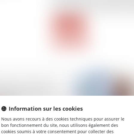
peut entraîner la mise en œuvre d’une c
exprès du bailleur ou renonciation non é
Lire la suite
ion de la créance et
de payer : le contrat et
 contrat !
Information sur les cookies
Nous avons recours à des cookies techniques pour assurer le
bon fonctionnement du site, nous utilisons également des
cookies soumis à votre consentement pour collecter des