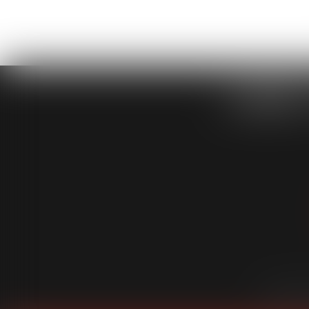
CABINET
Cabinet
É