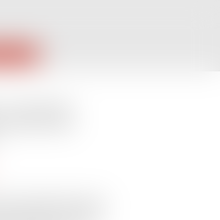
PUBLIQUES
: la Cour de
xclusion des
lause de destination fixe l’usage
rcée en dehors de cette clause