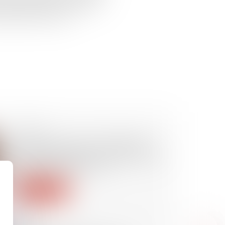
lause résolutoire, sauf accord
quivoque de sa part...
29/04/2025
Stop the Clock et loi DDADUE :
Bruxelles appuie sur pause, Paris
s’empresse de suivre
Lire la suite