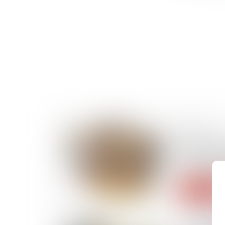
29/04/2025
Déterminat
injonction 
rien que le
Lire la suite