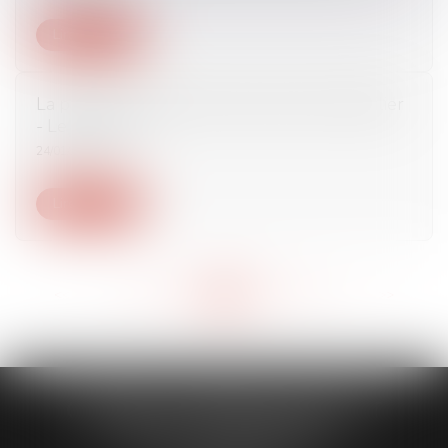
Lire la suite
La prise en compte du froid en droit immobilier
- Le Moniteur
24/01/2017
Lire la suite
<<
<
...
542
543
544
545
546
547
548
...
>
>>
CABINET CAPORALE MAILLOT
BLATT & ASSOCIÉS