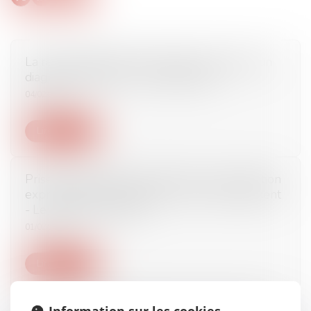
La responsabilité de l'architecte qui réalise un
diagnostic amiante - Jurisprudentes
04/02/2017
Lire la suite
Prise en compte par l'employeur de la position
exprimée par le salarié pour son reclassement
- Le Monde du Chiffre
01/02/2017
Lire la suite