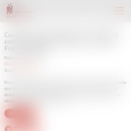
Conditions d’opposabilité d’une servitude
conventionnelle à l’acquéreur - Éditions
Francis Lefebvre
Publié le :
02/02/2017
Droit immobilier
Source :
www.efl.fr
Pour être opposable à l'acquéreur, une servitude conventionnelle
doit avoir été mentionnée dans l’acte de vente ou il doit être
établi que les parties ont eu l’intention de la prévoir lors de la
rédaction du compromis de vente...
Lire la suite