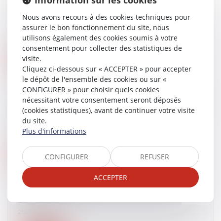
Information sur les cookies
Bail commercial : révision d'un loyer assorti
d’une clause d’échelle mobile - Éditions Francis
Nous avons recours à des cookies techniques pour
Lefebvre
assurer le bon fonctionnement du site, nous
01/02/2017
utilisons également des cookies soumis à votre
consentement pour collecter des statistiques de
visite.
Lire la suite
Cliquez ci-dessous sur « ACCEPTER » pour accepter
le dépôt de l'ensemble des cookies ou sur «
CONFIGURER » pour choisir quels cookies
Le non-respect d'horaires à temps partiel ne
nécessitant votre consentement seront déposés
justifie pas la requalification du contrat de travail
(cookies statistiques), avant de continuer votre visite
en un temps plein - RFSOCIAL
du site.
26/01/2017
Plus d'informations
Lire la suite
CONFIGURER
REFUSER
ACCEPTER
Publication des derniers avis du CCRCS |
Lextenso.fr
25/01/2017