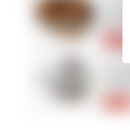
Collecte e
en Haute-S
sociétés s
entente
Lire la suite
23/03/2022
Charge de t
promotion 
salarié et 
de l’emplo
Lire la suite