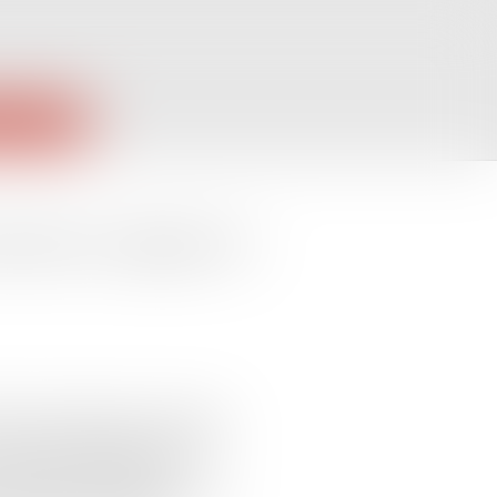
PUBLIQUES
entre en vigueur le
tive à la réforme du courtage
ntroduit l’obligation pour les
n opérations de banque et