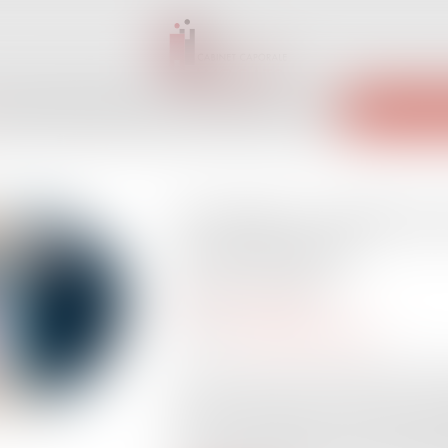
INET
ÉQUIPE
EXPERTISES
ACTUS
SERVICES
CONTACT
ENCHÈRES 
Courtage : la réforme 
1er avril 2022
Publié le :
29/03/2022
Droit des assurances
Source :
www.actu-juridique.fr
La loi n° 2021-402 du 8 avril 2021 rela
entre en vigueur au 1er avril 2022. Elle i
courtiers en assurance, les courtiers e