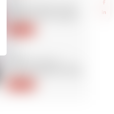
Homicide involontaire : la faute
délibérée tombe à l’eau, la faute
caractérisée reste sur le bateau
Lire la suite
23/03/2022
Par l’effet du partage, la
contestation de l’AG par l’héritier
devenu copropriétaire est validée
Lire la suite