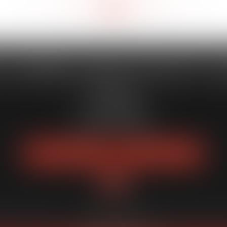
<<
<
310
311
312
313
314
315
316
>
>>
...
...
 CAPORALE MAILLOT BLATT & 
52 Rue Thiac
33000 Bordeaux
Tél :
05 56 00 03 20
Fax : 05 56 00 03 29
NOUS LOCALISER
NOUS CONTACTER
quipe
Expertises
Actus
Services
Enchères publiques
Honoraires
Pl
Mentions légales