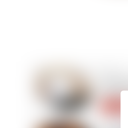
29/03/2022
Y a-t-il fau
travaille p
pendant un
Lire la suite
25/03/2022