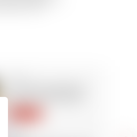
res respectifs d’adhérer à des
t agréées par l’ACPR.
29/03/2022
L’ASL qui met ses statuts en
conformité est dispensée de
certaines formalités légales
Lire la suite
24/03/2022