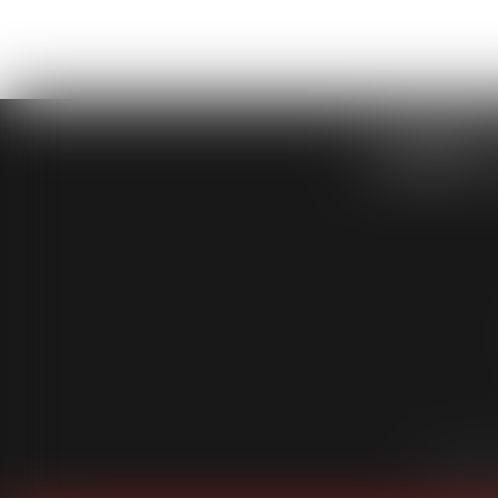
CABINET
Cabinet
É