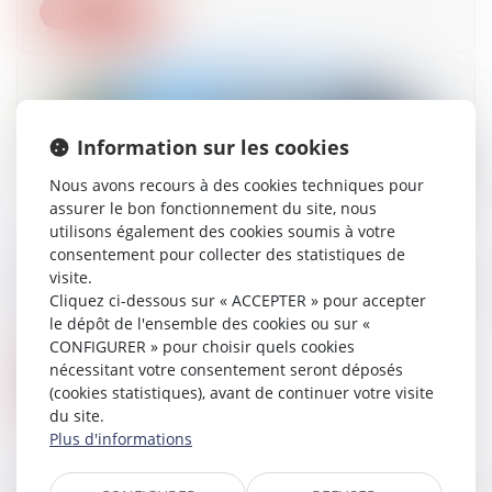
Lire la suite
Information sur les cookies
Nous avons recours à des cookies techniques pour
assurer le bon fonctionnement du site, nous
utilisons également des cookies soumis à votre
consentement pour collecter des statistiques de
Réception judiciaire d’une charpente : quand la
visite.
solidité fait obstacle à l’acceptation des travaux !
Cliquez ci-dessous sur « ACCEPTER » pour accepter
le dépôt de l'ensemble des cookies ou sur «
07/02/2025
CONFIGURER » pour choisir quels cookies
nécessitant votre consentement seront déposés
Lire la suite
(cookies statistiques), avant de continuer votre visite
du site.
Plus d'informations