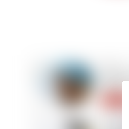
02/07/2020
Commissio
enquête su
d'Apple
Lire la suite
30/06/2020