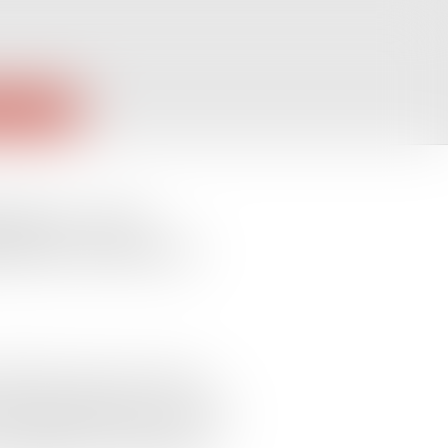
PUBLIQUES
ation : des
rales distinctes
ification retenue, le tribunal
 des faits bénéficie ou non de la
 Le tribunal de commerce de Paris