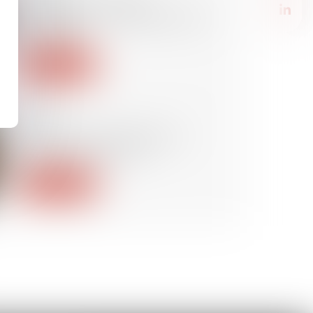
Assurances « pertes
d’exploitation » : l’état des lieux
de l’ACPR
Lire la suite
25/06/2020
Covid-19 : force majeure et
annulations de vols
Lire la suite