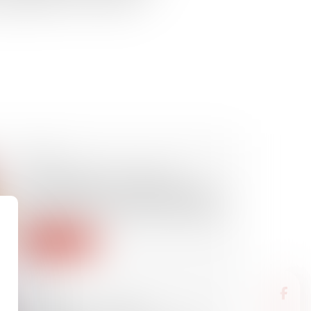
un jugement du 27 avril 2020...
01/07/2020
Crise sanitaire et perte de
rémunération : une monétisation
des jours de congés est possible
Lire la suite
30/06/2020