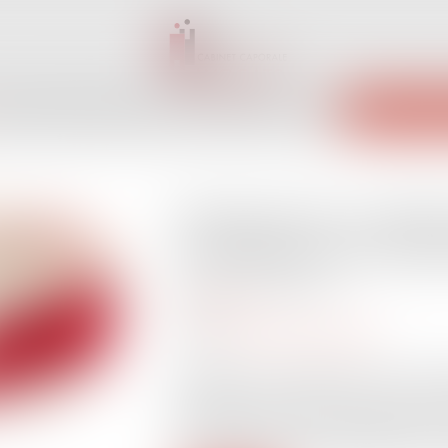
INET
ÉQUIPE
EXPERTISES
ACTUS
SERVICES
CONTACT
ENCHÈRES 
Dénigrement ou diffam
conséquences procédu
Publié le :
25/06/2020
Droit pénal
Source :
www.actu-juridique.fr
Diffamation ou dénigrement, selon la qual
compétent n’est pas le même et l’auteur
protection de la loi du 29 juillet 1881.