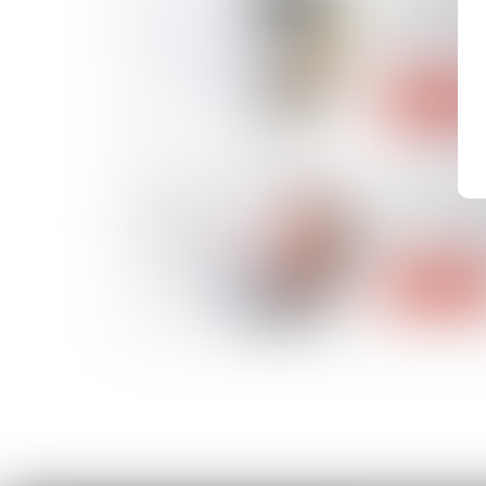
Un locatair
quitter so
HLM ?
Lire la suite
30/06/2020
Mise au pl
moral : zoo
Lire la suite