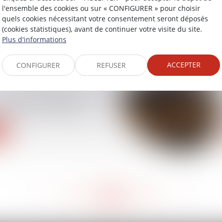
e peut être prié de
l'ensemble des cookies ou sur « CONFIGURER » pour choisir
n logement devenu un
quels cookies nécessitant votre consentement seront déposés
(cookies statistiques), avant de continuer votre visite du site.
Plus d'informations
ACCEPTER
CONFIGURER
REFUSER
acard et harcèlement
m sur le « bore out »
<<
<
394
395
396
397
398
399
400
>
>>
...
...