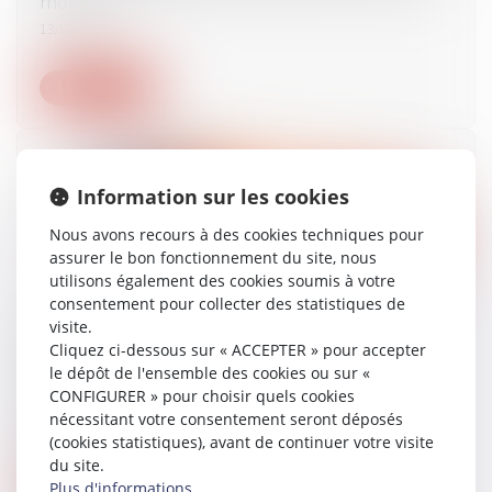
morale
13/12/2024
Lire la suite
Information sur les cookies
Nous avons recours à des cookies techniques pour
assurer le bon fonctionnement du site, nous
utilisons également des cookies soumis à votre
consentement pour collecter des statistiques de
visite.
Traite des êtres humains : une rémunération
Cliquez ci-dessous sur « ACCEPTER » pour accepter
dérisoire et une promesse suffisent à
le dépôt de l'ensemble des cookies ou sur «
caractériser le délit
CONFIGURER » pour choisir quels cookies
nécessitant votre consentement seront déposés
12/12/2024
(cookies statistiques), avant de continuer votre visite
du site.
Lire la suite
Plus d'informations