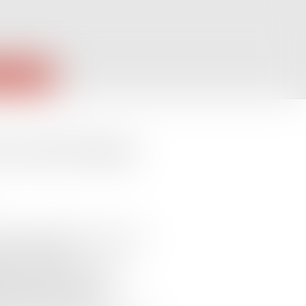
PUBLIQUES
et droit étranger
 toiture de bâtiments abritant son
 En raison d’un
céder au remplacement de la
é les diverses sociétés
mnisation des frais de