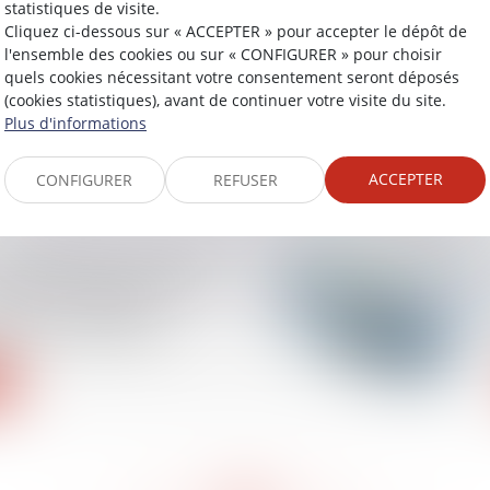
statistiques de visite.
Cliquez ci-dessous sur « ACCEPTER » pour accepter le dépôt de
érie de mesures de
l'ensemble des cookies ou sur « CONFIGURER » pour choisir
e la fraude fiscale et
quels cookies nécessitant votre consentement seront déposés
(cookies statistiques), avant de continuer votre visite du site.
Plus d'informations
ACCEPTER
CONFIGURER
REFUSER
affiliation d'un salarié
rt par le régime santé
oint : nouvelles
jurisprudentielles