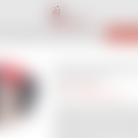
INET
ÉQUIPE
EXPERTISES
ACTUS
SERVICES
CONTACT
ENCHÈRES 
Exclusion de garantie 
Publié le :
04/07/2023
Droit des assurances
Source :
www.lemag-juridique.com
Un particulier avait fait installer sur la
élevage, des panneaux photovoltaïques.
dysfonctionnement, elle avait fait pro
totalité des panneaux, puis avait assign
concernées et leurs assurances en inde