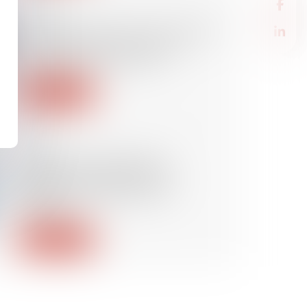
05/07/2023
Possibilité de pourvoir à l’activité
normale et permanente de
l’entreprise par un CAE
Lire la suite
04/07/2023
Sociétés multinationales :
déclaration d’informations
relatives à l’impôt sur les
bénéfice
Lire la suite