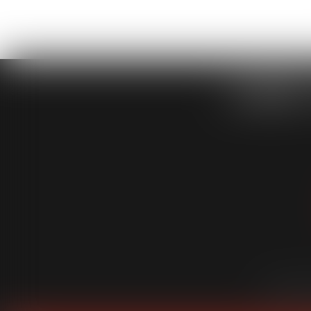
CABINET
Cabinet
É