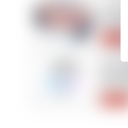
05/07/2023
Nouvelle s
lutte contr
douanière
Lire la suite
05/07/2023
Dispense d'
déjà couve
de son conj
précisions 
Lire la suite