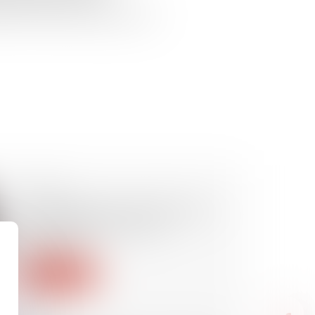
es de recettes causées par les
05/07/2023
Un affichage clair et distinct du
prix des livres neufs ou
d'occasion
Lire la suite