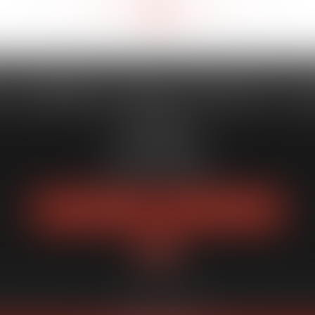
<<
<
236
237
238
239
240
241
242
>
>>
...
...
 CAPORALE MAILLOT BLATT & 
52 Rue Thiac
33000 Bordeaux
Tél :
05 56 00 03 20
Fax : 05 56 00 03 29
NOUS LOCALISER
NOUS CONTACTER
quipe
Expertises
Actus
Services
Enchères publiques
Honoraires
Pl
Mentions légales