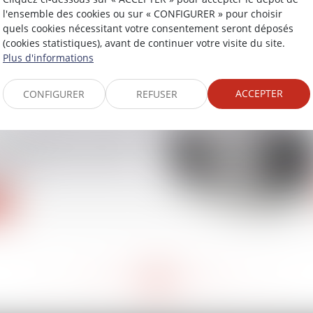
 du risque chaleur et
l'ensemble des cookies ou sur « CONFIGURER » pour choisir
de nouvelles règles au
quels cookies nécessitant votre consentement seront déposés
 2025
(cookies statistiques), avant de continuer votre visite du site.
Plus d'informations
ACCEPTER
CONFIGURER
REFUSER
rsonnelles : le salarié
 l’accès à ses e-mails
nels
<<
<
50
51
52
53
54
55
56
>
>>
...
...