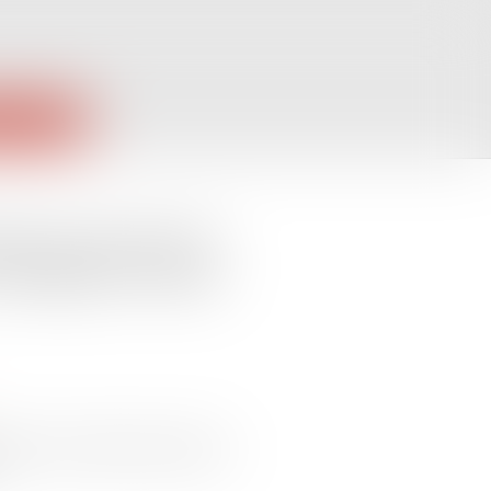
PUBLIQUES
ive et Covid-19 :
obligation réelle
rudence en matière d’assurance