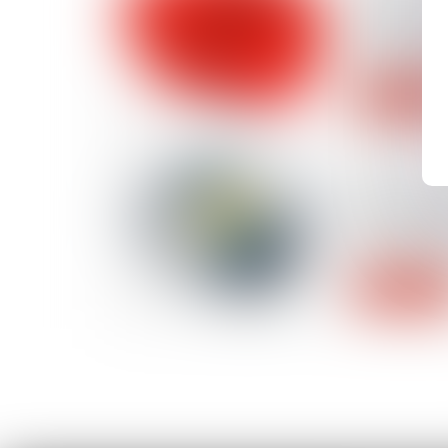
Prévention
canicule : 
1er juillet
Lire la suite
30/06/2025
Données pe
peut exiger
profession
Lire la suite