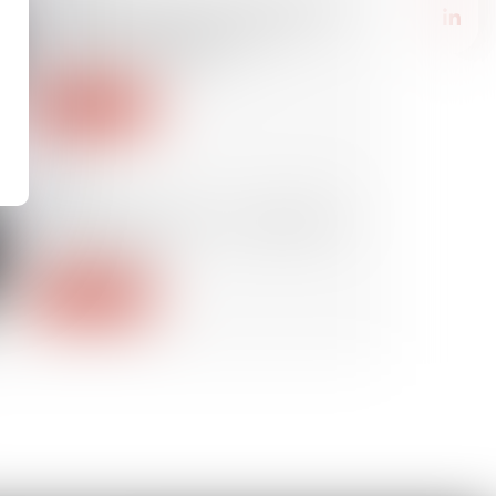
Réhabilitation du casier judiciaire :
les peines définitives sont
également effacées
Lire la suite
30/06/2025
Justice des mineurs : publication
de la loi Attal
Lire la suite