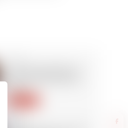
30/06/2025
LOA et droit de rétractation : la
livraison immédiate du bien
n’emporte pas l’annulation du
contrat !
Lire la suite
30/06/2025