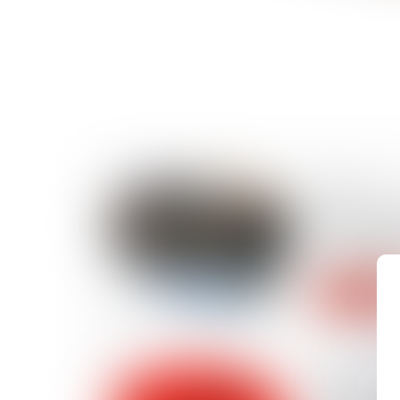
30/06/2025
Bien antici
enjeu maje
entreprises
Lire la suite
30/06/2025