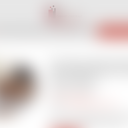
INET
ÉQUIPE
EXPERTISES
ACTUS
SERVICES
CONTACT
ENCHÈRES 
Fermeture administrat
pas d’indemnité sans 
de fermeture !
Publié le :
02/07/2025
Droit des assurances
Source :
www.lemag-juridique.com
La Cour de cassation poursuit sa jurisp
liée à la crise sanitaire de la Covid-19...