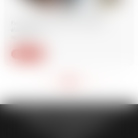
Fin du portail public pour la facturation
électronique ?
06/11/2024
Lire la suite
<<
<
...
116
117
118
119
120
121
122
...
>
>>
CABINET CAPORALE MAILLOT
BLATT & ASSOCIÉS
52 Rue Thiac