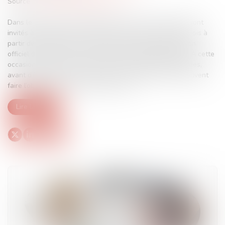
Source :
www.lemag-juridique.com
Dans le cadre d’une procédure collective, les créanciers sont
invités à déclarer leurs créances dans un délai de deux mois à
partir de la publication du jugement d’ouverture au bulletin
officiel des annonces civiles et commerciales (BODACC). À cette
occasion, les créances sont dans un premier temps vérifiées,
avant d’être admises à la procédure. Cependant, elles peuvent
faire l’objet d’une contestation sérieuse...
Lire la suite