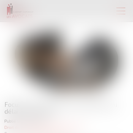
Focus sur les cas de renouvellement du
délai de forclusion
Publié le :
08/11/2024
Droit des sociétés
/
Procédures collectives