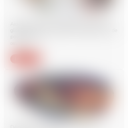
Aides à la transition énergétique -Rénovation
globale d’une copropriété : le dispositif Coup de
pouce évolue
08/11/2024
Lire la suite
Déposer plainte en ligne : une démarche