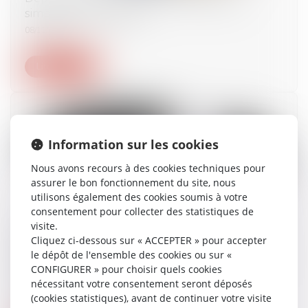
simple et plus rapide !
08/11/2024
Lire la suite
Information sur les cookies
Nous avons recours à des cookies techniques pour
assurer le bon fonctionnement du site, nous
utilisons également des cookies soumis à votre
consentement pour collecter des statistiques de
visite.
Matériel électrique : l’Autorité prononce une
Cliquez ci-dessous sur « ACCEPTER » pour accepter
sanction de 470 millions d’euros à l’encontre
le dépôt de l'ensemble des cookies ou sur «
des fabricants Schneider Electric et Legrand et
CONFIGURER » pour choisir quels cookies
des distributeurs Rexel et Sonepar
nécessitant votre consentement seront déposés
08/11/2024
(cookies statistiques), avant de continuer votre visite