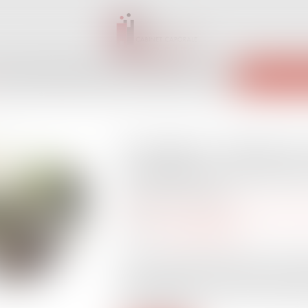
INET
ÉQUIPE
EXPERTISES
ACTUS
SERVICES
CONTACT
ENCHÈRES 
Frontaliers : Révision
européen de l'assura
Publié le :
20/05/2026
Droit du travail - Salariés
/
Droit de la p
Source :
www.legisocial.fr
L’Union européenne franchit une étape 
règles d’assurance chômage des travaill
activement par la France, cette réforme