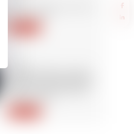
Bail 3 6 9 : durée, loyer, sortie, ce
que vous signez
Lire la suite
18/05/2026
Inéligibilité, gestion municipale
de fait et prise illégale d’intérêts :
application de la loi pénale plus
douce et contrôle du maintien
d’influence locale
Lire la suite