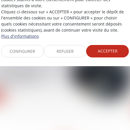
statistiques de visite.
s et santé du salarié :
Cliquez ci-dessous sur « ACCEPTER » pour accepter le dépôt de
d’un accord
l'ensemble des cookies ou sur « CONFIGURER » pour choisir
se encadrant la charge
quels cookies nécessitant votre consentement seront déposés
(cookies statistiques), avant de continuer votre visite du site.
Plus d'informations
ACCEPTER
CONFIGURER
REFUSER
n d’entreprise :
réparer sereinement
de sa société ?