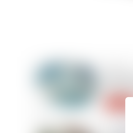
20/05/2026
Passoires 
assoupliss
location en
Lire la suite
19/05/2026