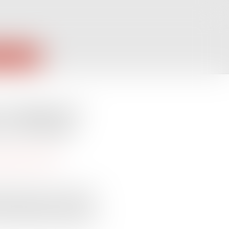
PUBLIQUES
 du règlement
nce chômage
rotection sociale
majeure dans la révision des
eurs frontaliers. Soutenue
 modifierait profondément la