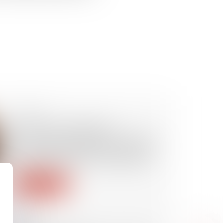
20/05/2026
Masse des obligataires :
l’autorisation d’agir peut résulter
d’une consultation écrite et être
régularisée en cours d’instance
Lire la suite
19/05/2026