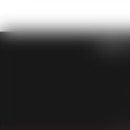
CABINET
Cabinet
É