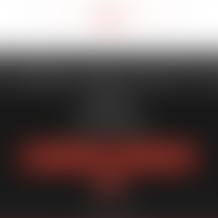
<<
<
23
24
25
26
27
28
29
>
>>
...
...
 CAPORALE MAILLOT BLATT & 
52 Rue Thiac
33000 Bordeaux
Tél :
05 56 00 03 20
Fax : 05 56 00 03 29
NOUS LOCALISER
NOUS CONTACTER
quipe
Expertises
Actus
Services
Enchères publiques
Honoraires
Pl