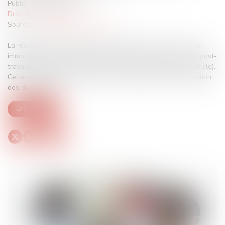
Publié le :
13/02/2024
Droit des assurances
Source :
www.lemag-juridique.com
La réception des travaux de construction portant sur un bien
immobilier permet le déclenchement des diverses garanties post-
travaux (parfait achèvement, bon fonctionnement, et décennale).
Celles-ci permettent au maître d’ouvrage d’obtenir la réparation
des dommages...
Lire la suite