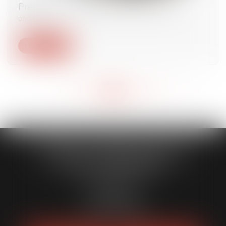
Précisions sur l’agrément dans les SARL
07/02/2024
Lire la suite
<<
<
...
183
184
185
186
187
188
189
...
>
>>
CABINET CAPORALE MAILLOT
BLATT & ASSOCIÉS
52 Rue Thiac
33000 Bordeaux
Tél :
05 56 00 03 20
Fax : 05 56 00 03 29