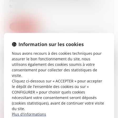
industriels de l'eau minérale, le scandale de
trop ?
09/02/2024
Lire la suite
Information sur les cookies
Nous avons recours à des cookies techniques pour
assurer le bon fonctionnement du site, nous
utilisons également des cookies soumis à votre
consentement pour collecter des statistiques de
visite.
Cliquez ci-dessous sur « ACCEPTER » pour accepter
le dépôt de l'ensemble des cookies ou sur «
Sanction pour fausse ou incomplète déclaration
CONFIGURER » pour choisir quels cookies
aux organismes de prestations sociales
nécessitant votre consentement seront déposés
08/02/2024
(cookies statistiques), avant de continuer votre visite
du site.
Plus d'informations
Lire la suite