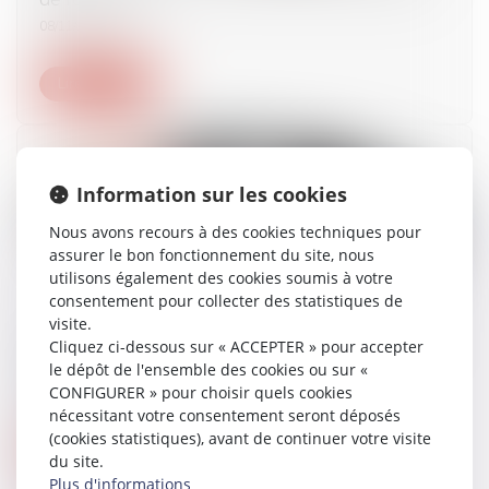
08/11/2024
Lire la suite
Information sur les cookies
Nous avons recours à des cookies techniques pour
assurer le bon fonctionnement du site, nous
utilisons également des cookies soumis à votre
consentement pour collecter des statistiques de
visite.
Conduite après absorption de cannabis : droits
Cliquez ci-dessous sur « ACCEPTER » pour accepter
de la défense
le dépôt de l'ensemble des cookies ou sur «
CONFIGURER » pour choisir quels cookies
07/11/2024
nécessitant votre consentement seront déposés
(cookies statistiques), avant de continuer votre visite
Lire la suite
du site.
Plus d'informations