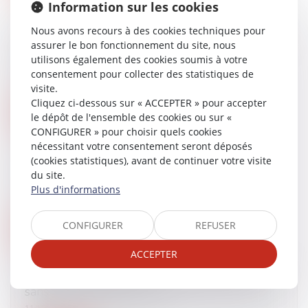
Information sur les cookies
Affaire Maëlys : conséquences de la nullité des
Nous avons recours à des cookies techniques pour
auditions de garde à vue - Procédure | Dalloz
assurer le bon fonctionnement du site, nous
Actualité
utilisons également des cookies soumis à votre
consentement pour collecter des statistiques de
12/12/2017
visite.
Cliquez ci-dessous sur « ACCEPTER » pour accepter
Lire la suite
le dépôt de l'ensemble des cookies ou sur «
CONFIGURER » pour choisir quels cookies
nécessitant votre consentement seront déposés
La Macif veut se rapprocher de l'assureur
(cookies statistiques), avant de continuer votre visite
mutualiste Aesio
du site.
Plus d'informations
12/12/2017
CONFIGURER
REFUSER
Lire la suite
ACCEPTER
Inaptitude : calculer l’indemnité de licenciement
sans faire - Éditions Tissot