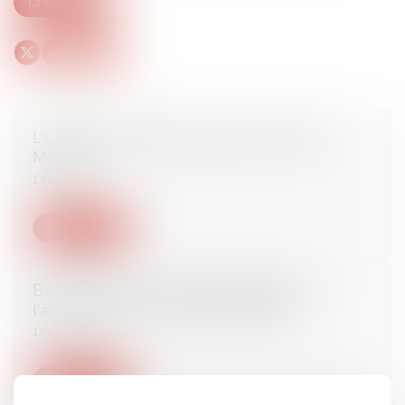
Lire la suite
L'Union des architectes soutient la clause
Molière
14/12/2017
Lire la suite
Bail commercial et travaux imposés par
l’administration - Les Echos Business
13/12/2017
Lire la suite