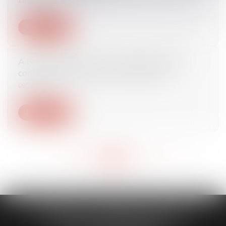
11/12/2017
Lire la suite
A boulangerie sans fournil adapté, bailleur
condamné - Éditions Francis Lefebvre
09/12/2017
Lire la suite
<<
<
...
508
509
510
511
512
513
514
...
>
>>
CABINET CAPORALE MAILLOT