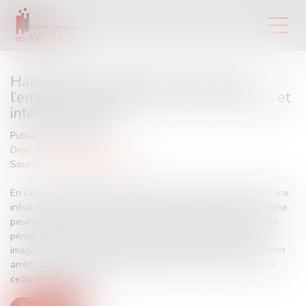
Harcèlement commis par un salarié :
l’employeur peut réclamer des domages et
intérêts au pénal
Publié le :
07/12/2017
Droit du travail - Salariés
Source :
www2.editions-tissot.fr
En cas de commission par le salarié d’une faute constituant une
infraction pénale, notamment le délit de harcèlement, la victime
peut demander indemnisation de son préjudice devant le juge
pénal. Mais qu’en est-il de l’employeur qui soutient que son
image a été ternie auprès des autres salariés ? Dans un récent
arrêt, la chambre criminelle a apporté une réponse positive à
cette problématique...