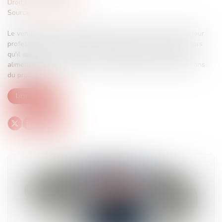
Droit de la consommation
Source :
www.efl.fr
Le vendeur d'acide chlorhydrique n'a pas à informer l'acheteur
professionnel sur les précautions d'emploi du produit dès lors
qu'il appartient à ce dernier, qui fait le choix d'un usage
alimentaire, de demander les caractéristiques et spécifications
du produit...
Lire la suite