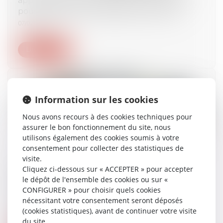
pour respecter son obligation de sécurité
07/02/2023
Lire la suite
Information sur les cookies
Nous avons recours à des cookies techniques pour
assurer le bon fonctionnement du site, nous
utilisons également des cookies soumis à votre
consentement pour collecter des statistiques de
visite.
La requête en désignation de l'administrateur
Cliquez ci-dessous sur « ACCEPTER » pour accepter
provisoire n'a pas à être notifiée aux
le dépôt de l'ensemble des cookies ou sur «
copropriétaires
CONFIGURER » pour choisir quels cookies
nécessitant votre consentement seront déposés
07/02/2023
(cookies statistiques), avant de continuer votre visite
du site.