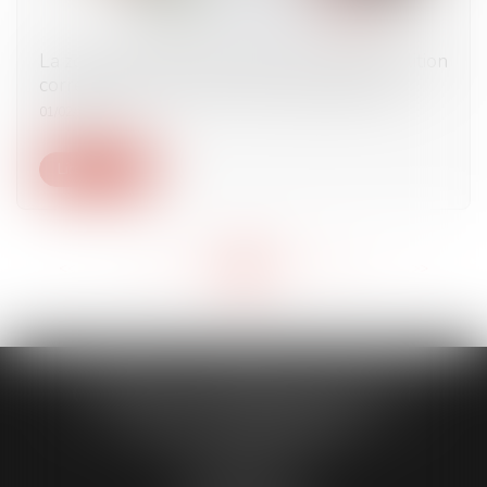
La zone protégée de l’action civile en démolition
correspond à son périmètre géographique
01/02/2023
Lire la suite
<<
<
...
272
273
274
275
276
277
278
...
>
>>
CABINET CAPORALE MAILLOT
BLATT & ASSOCIÉS
52 Rue Thiac
33000 Bordeaux