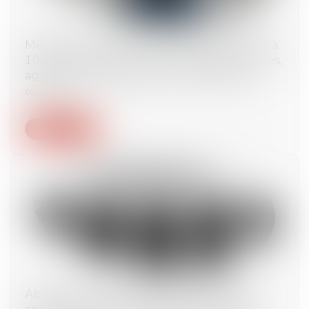
Même privative de liberté, la peine inférieure à
10 ans prononcée pour un viol et des violences,
aggravés, reste une peine correctionnelle
09/02/2023
Lire la suite
Absence de comparution de l’employeur en
appel et analyse des moyens mis en œuvre