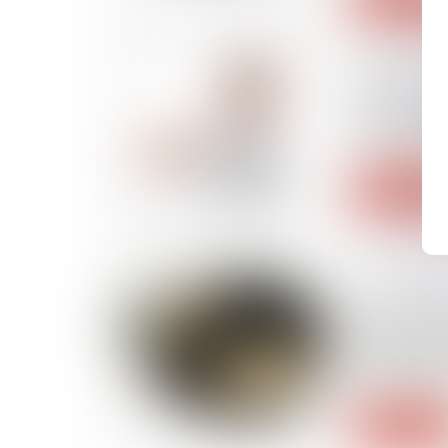
08/07/2026
L’imprudenc
elle réduir
?
Lire la suite
07/07/2026
Droits des 
plateforme
premières
internatio
Lire la suite