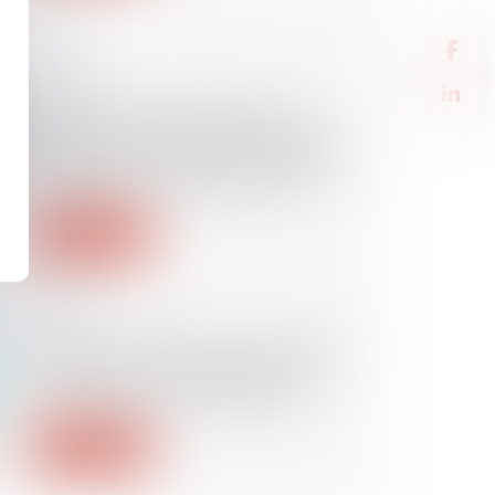
07/07/2026
Charges de copropriété : une
mise en demeure imprécise ne
permet pas d'obtenir l'exigibilité
anticipée des sommes dues
Lire la suite
07/07/2026
Droit de préférence du locataire
commercial : la rétractation de
l'offre exclut la vente forcée
Lire la suite