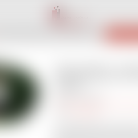
INET
ÉQUIPE
EXPERTISES
ACTUS
SERVICES
CONTACT
ENCHÈRES 
Jeunes parents : la d
supplémentaire de na
ouverte
Publié le :
08/07/2026
Droit du travail - Salariés
/
Droit de la p
Source :
www.ameli.fr
Le congé supplémentaire de naissance 
juillet 2026 pour les parents d’enfants