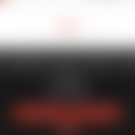
<<
<
7
8
9
10
11
12
13
>
>>
...
...
 CAPORALE MAILLOT BLATT & 
52 Rue Thiac
33000 Bordeaux
Tél :
05 56 00 03 20
Fax : 05 56 00 03 29
NOUS LOCALISER
NOUS CONTACTER