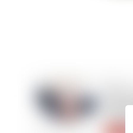
08/07/2026
Travail di
capitaux e
prestations
cause et p
d’euros de 
Lire la suite