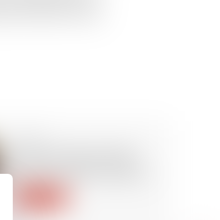
nts de prendre jusqu’à 2 mois
près la naissance ou l’arrivée
08/07/2026
Défaut d'assurance routière :
plus de 132 millions d'euros
versés aux victimes d'accidents
Lire la suite