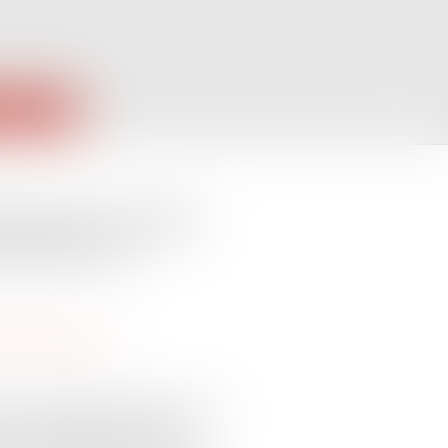
PUBLIQUES
emande de congé
issance est
rotection sociale
est accessible à compter du 1er
 nés ou adoptés depuis le 1er