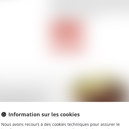
janvier 2026. Il permet aux jeunes pare
supplémentaires de congés indemnisés a
au foyer de leur enfant...
Lire la suite
ssimulé, blanchiment de
t escroquerie aux
 sociales : 12 mis en
lus de 4 millions
Information sur les cookies
saisies
Nous avons recours à des cookies techniques pour assurer le