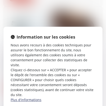
Information sur les cookies
Nous avons recours à des cookies techniques pour
assurer le bon fonctionnement du site, nous
Prohibition légale d’exercer le commerce :
utilisons également des cookies soumis à votre
inapplicabilité des dispositions relatives à la
consentement pour collecter des statistiques de
rupture brutale d’une relation commerciale
visite.
établie
Cliquez ci-dessous sur « ACCEPTER » pour accepter
le dépôt de l'ensemble des cookies ou sur «
13/05/2021
CONFIGURER » pour choisir quels cookies
nécessitant votre consentement seront déposés
Lire la suite
(cookies statistiques), avant de continuer votre visite
du site.
Plus d'informations