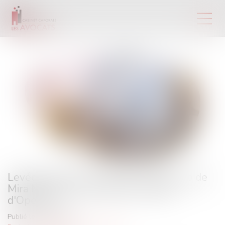
Levée de fonds record pour la start-up de
Mira Murati, l'ex-employée vedette
d'OpenAI
Publié le :
04/07/2025