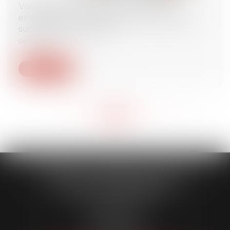
Vous êtes propriétaire bailleur et vous
envisagez des travaux, êtes-vous éligible aux
subventions de l’ANAH ?
04/07/2025
Lire la suite
<<
<
...
48
49
50
51
52
53
54
...
>
>>
CABINET CAPORALE MAILLOT
BLATT & ASSOCIÉS
52 Rue Thiac
33000 Bordeaux
Tél :
05 56 00 03 20