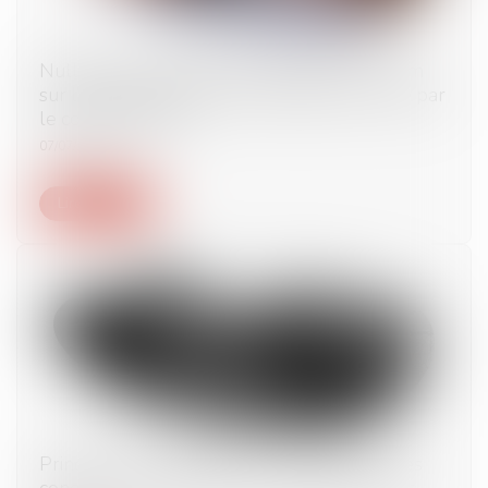
Nullité et confirmation du contrat vicié : zoom
sur l’appréciation de la connaissance du vice par
le consommateur
07/07/2025
Lire la suite
Principe « non bis in idem » : précisions sur les
conditions d’application du cumul des peines