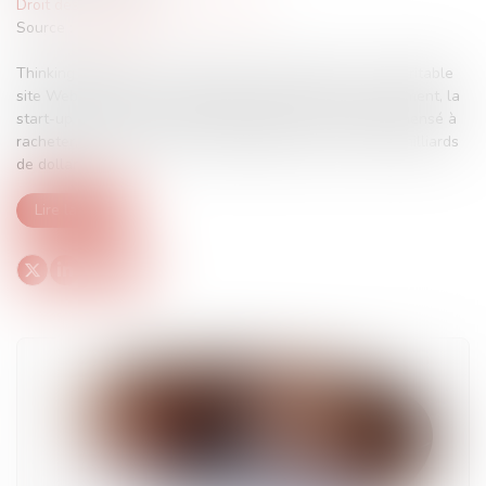
Droit des sociétés
/
Levées de fonds
Source :
cafetech.fr
Thinking Machines n’a ni produit, ni feuille de route, ni véritable
site Web. Pourtant, à peine quatre mois après son lancement, la
start-up américaine, que Meta et Apple ont récemment pensé à
racheter, n’a éprouvé aucune difficulté pour lever deux milliards
de dollars...
Lire la suite