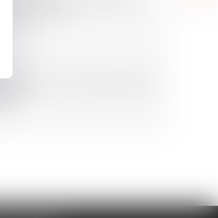
ation sur la gestion du personnel
aration sociale...)
 ce qu'on ne vous dit pas forcément
prise