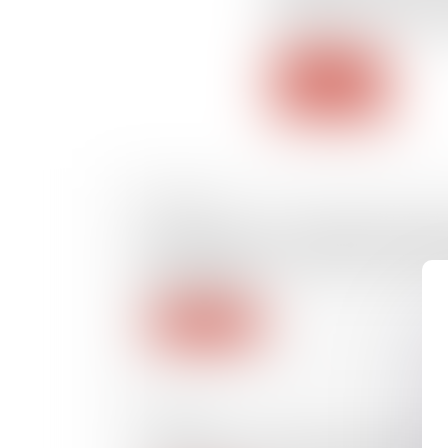
dire quand son actif ne su
dirigeant peut alors être
Lire la suite
29/09/2016
Assurance-vie : modalités d'applic
B en cas de renonciation totale o
bénéficiaire
Lire la suite
28/09/2016