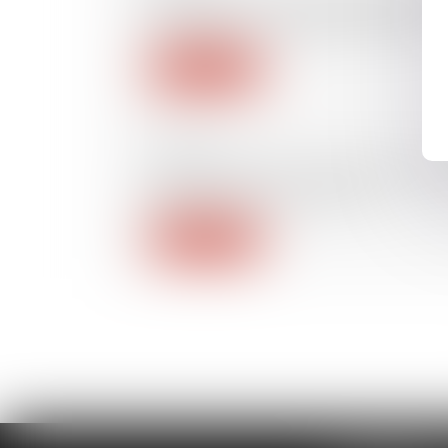
Mise en œuvre de la garantie de
d’ouvrage - La Gazette du Palais
Lire la suite
27/09/2016
Associé sortant : date d'évaluatio
Éditions Francis Lefebvre
Lire la suite