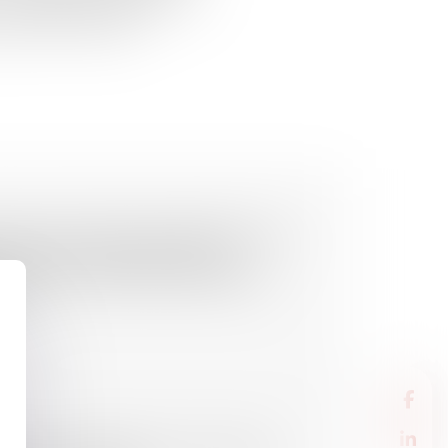
 en comblement de passif », le
ettes de la société.
nale par OPJ et participation des
ntaux de prévention de la
ones de sécurité prioritaires à
nes