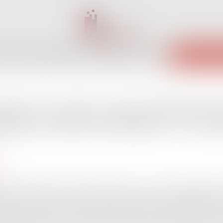
INET
ÉQUIPE
EXPERTISES
ACTUS
SERVICES
CONTACT
ENCHÈRES 
diciaire : quand la responsabilité du 
lité et droit des entreprises - Les 
s.fr
é peut commettre une faute de gestion s’il ne tente pas d’obtenir
rvie de la société. Lorsqu’une société est mise en liquidation judic
chée lorsqu’il a commis une faute de gestion ayant contribué à son