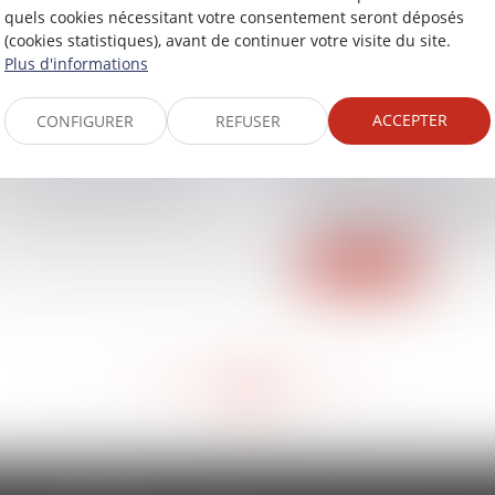
 paiement du maître
RF social : l'inform
quels cookies nécessitant votre consentement seront déposés
(droit du travail, décl
(cookies statistiques), avant de continuer votre visite du site.
Plus d'informations
Lire la suite
ACCEPTER
CONFIGURER
REFUSER
26/09/2016
n des droits sociaux -
Auto-entrepreneur:
- L'Express L'Entre
Lire la suite
<<
<
552
553
554
555
556
557
558
>
>>
...
...