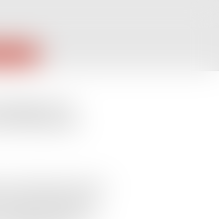
PUBLIQUES
dirigeant est
Echos Business
 une augmentation de capital qui
iaire, la responsabilité de son
 insuffisance d’actif (c’est-à-