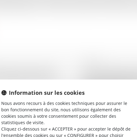
ffit pas à régler ses créanciers). Au terme de cette action, dite «
 condamné à payer sur ses deniers personnels tout ou partie des d
29/09/2016
ation de l'article 757
QPC : transaction pé
u partielle du premier
conseils départeme
délinquance et des z
l'exécution des pei
Information sur les cookies
Nous avons recours à des cookies techniques pour assurer le
Lire la suite
bon fonctionnement du site, nous utilisons également des
cookies soumis à votre consentement pour collecter des
statistiques de visite.
28/09/2016
Cliquez ci-dessous sur « ACCEPTER » pour accepter le dépôt de
l'ensemble des cookies ou sur « CONFIGURER » pour choisir