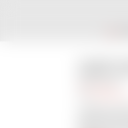
ACCUEIL
CAB
Liquidation ju
engagée, Fisca
Publié le :
29/09/2016
Droit des sociétés
Source :
business.lesecho
Le dirigeant d’une sociét
s’avère nécessaire à la su
dirigeant peut être recher