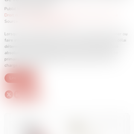
Publié le :
11/03/2024
Droit du travail - Employeurs
/
Droit de la protection sociale
Source :
www.lemag-juridique.com
Lorsqu’un accident de travail survient, la victime doit informer ou
faire informer l’employeur ou l’un de ses préposés dans un délai
déterminé, sauf en cas de force majeure, d’une impossibilité
absolue ou de motifs légitimes. Dans ce contexte, la Caisse
primaire d’assurance maladie intervient quant à la prise en
charge des victimes...
Lire la suite