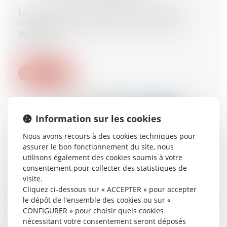
Le quitus donné au syndic ne prive pas un
copropriétaire d’engager sa responsabilité
délictuelle
13/03/2024
Lire la suite
Information sur les cookies
Nous avons recours à des cookies techniques pour
assurer le bon fonctionnement du site, nous
utilisons également des cookies soumis à votre
consentement pour collecter des statistiques de
visite.
Cliquez ci-dessous sur « ACCEPTER » pour accepter
La preuve du manquement de l’employeur aux
le dépôt de l'ensemble des cookies ou sur «
règles de prévention et de sécurité à l’origine de
CONFIGURER » pour choisir quels cookies
l’accident du travail du salarié
nécessitant votre consentement seront déposés