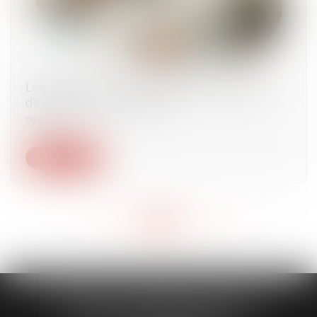
Les promotions sur les produits d’hygiène et
d’entretien sont encadrées
06/03/2024
Lire la suite
<<
<
...
175
176
177
178
179
180
181
...
>
>>
CABINET CAPORALE MAILLOT