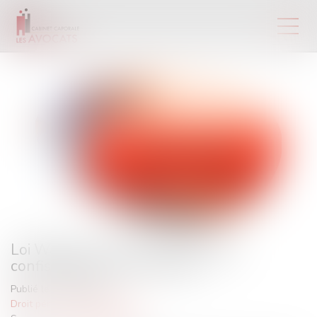
Loi Warsmann 24 juin 2024 saisie
confiscation avoirs criminels
Publié le :
04/07/2024
Droit pénal
/
(NPU) Infraction