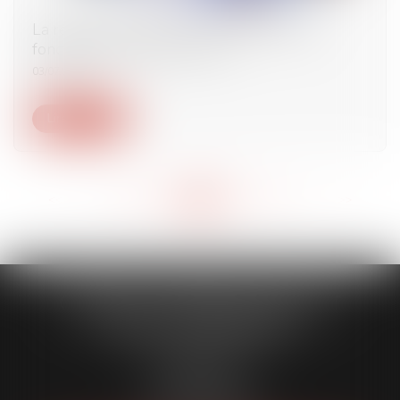
La réception tacite d’un ouvrage n’est pas
fonction de son achèvement
03/07/2024
Lire la suite
<<
<
...
148
149
150
151
152
153
154
...
>
>>
CABINET CAPORALE MAILLOT
BLATT & ASSOCIÉS
52 Rue Thiac
33000 Bordeaux
Tél :
05 56 00 03 20