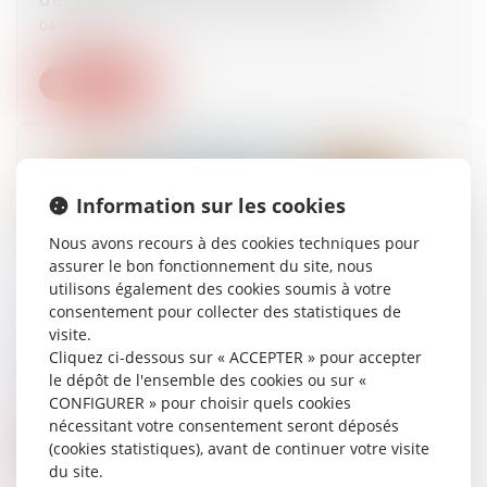
04/07/2024
Lire la suite
Information sur les cookies
Nous avons recours à des cookies techniques pour
assurer le bon fonctionnement du site, nous
utilisons également des cookies soumis à votre
consentement pour collecter des statistiques de
visite.
Blanchiment de capitaux : publication du nouvel
Cliquez ci-dessous sur « ACCEPTER » pour accepter
ensemble de mesures
le dépôt de l'ensemble des cookies ou sur «
03/07/2024
CONFIGURER » pour choisir quels cookies
nécessitant votre consentement seront déposés
(cookies statistiques), avant de continuer votre visite
Lire la suite
du site.