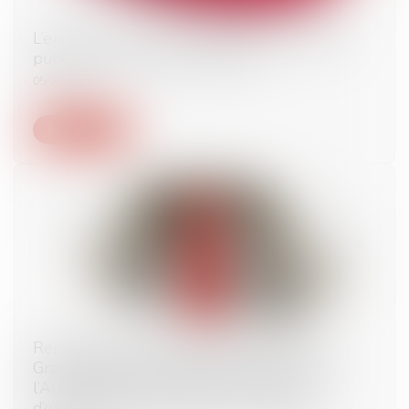
L’exercice exclusif des fonctions du ministère
public par le procureur général
05/07/2024
Lire la suite
Reprise d’actifs appartenant à Ludendo (La
Grande Récré) par le groupe JouéClub :
l’Autorité autorise l’opération sous réserve
d’engagements portant sur 6 magasins