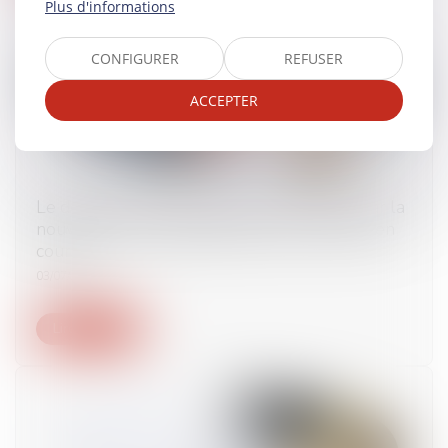
Plus d'informations
CONFIGURER
REFUSER
ACCEPTER
Le délai de paiement imparti au locataire par la
nouvelle loi ne s'applique pas aux contrats en
cours
03/07/2024
Lire la suite