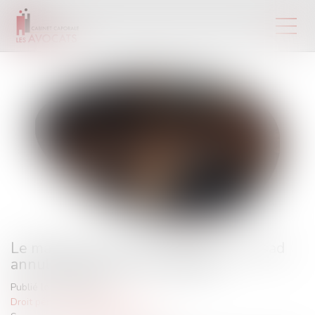
Le mandat d’arrêt visant Bachar al-Assad
annulé par la Cour de cassation
Publié le :
04/08/2025
Droit pénal
/
(NPU) Infraction