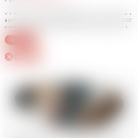
Source :
www.leclubdesjuristes.com
Vendredi 25 juillet, l’Assemblée plénière de la Cour de cassation
a prononcé l’annulation du mandat d’arrêt du 13 novembre 2023
visant l’ex-président (2000-2024) de la Syrie, Bachar al-Assad...
Lire la suite
Les smartphones ont leur étiquette énergie !