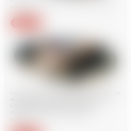
04/08/2025
Lire la suite
Les mesures pour prévenir les accidents graves
et mortels seront discutées à la fois par le
CNPST et dans la "large" négociation
interprofessionnelle sur le travail
01/08/2025