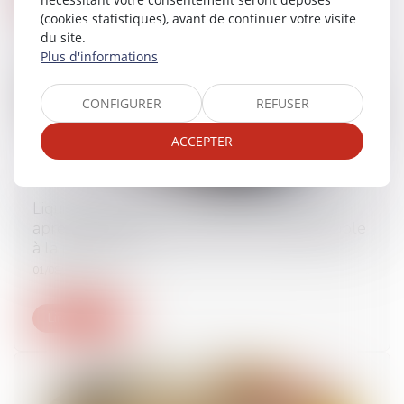
(cookies statistiques), avant de continuer votre visite
du site.
Plus d'informations
CONFIGURER
REFUSER
ACCEPTER
Liquidation judiciaire : le paiement effectué
après le jugement d’ouverture est inopposable
à la procédure !
01/08/2025
Lire la suite