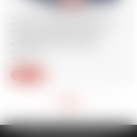
L’ACPR attire l’attention des organismes
financiers sur les exigences réglementaires et
bonnes pratiques destinées à prévenir
l’utilisation de comptes à des fins de
blanchiment du produit de fraudes ou
d’escroqueries
30/07/2025
Lire la suite
<<
<
...
39
40
41
42
43
44
45
...
>
>>