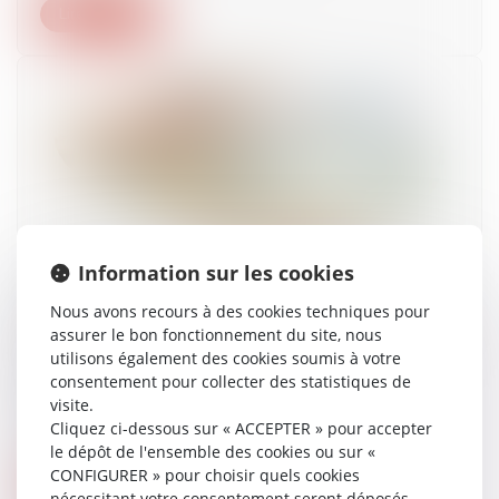
Lire la suite
Information sur les cookies
Méthode relative au document présentant la
part de surplus de chiffre d’affaires des
Nous avons recours à des cookies techniques pour
distributeurs généré par le relèvement du seuil
assurer le bon fonctionnement du site, nous
de revente à perte qui s’est traduite par une
utilisons également des cookies soumis à votre
revalorisation des prix d’achat des produits
consentement pour collecter des statistiques de
alimentaires et agricoles
visite.
Cliquez ci-dessous sur « ACCEPTER » pour accepter
01/08/2025
le dépôt de l'ensemble des cookies ou sur «
CONFIGURER » pour choisir quels cookies
Lire la suite
nécessitant votre consentement seront déposés