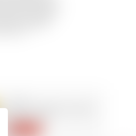
tion sont possibles afin de
à condition que cela n’affecte
amment en cas d’allergie.
ernés et le formulaire de
essionnels...
11/05/2022
Division d’un fonds et servitude
des eaux usées
Lire la suite