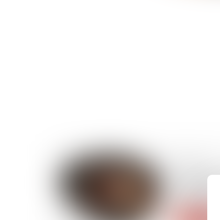
12/05/2022
Confirmati
coupable e
infraction