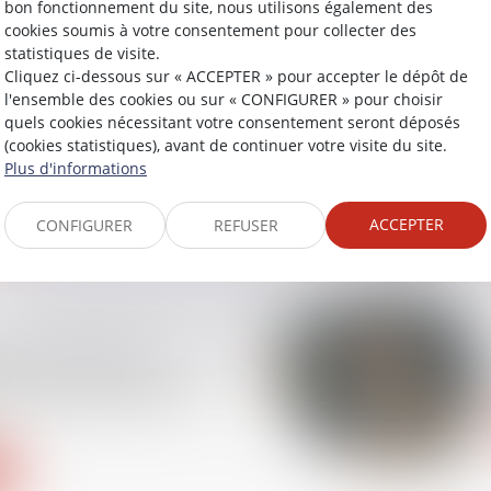
bon fonctionnement du site, nous utilisons également des
cookies soumis à votre consentement pour collecter des
statistiques de visite.
Cliquez ci-dessous sur « ACCEPTER » pour accepter le dépôt de
l'ensemble des cookies ou sur « CONFIGURER » pour choisir
ion du GRECCO n° 14 :
quels cookies nécessitant votre consentement seront déposés
 mise en conformité
(cookies statistiques), avant de continuer votre visite du site.
ents de copropriété
Plus d'informations
ACCEPTER
CONFIGURER
REFUSER
res d’assurance :
ation fiscale met à jour
ions d’exonération de