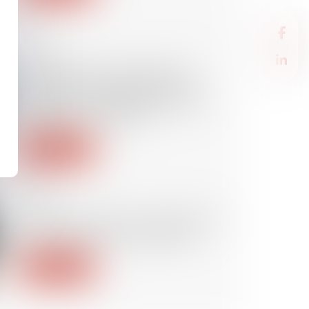
10/05/2022
Pas de délit de harcèlement
moral sans conscience d'avoir
contribué à la dégradation des
conditions de travail
Lire la suite
09/05/2022
Loi santé au travail : les règles de
l'essai encadré sont définies
Lire la suite