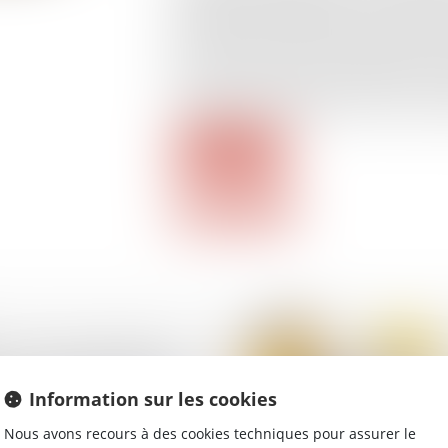
dérogations d’étiquetage sur la composi
permettre la poursuite de la production 
pas la sécurité des consommateurs, not
Retrouvez ici la liste des produits conc
demande de dérogation réservé aux prof
Lire la suite
on : on ne peut être
t recéleur de la même
Information sur les cookies
Nous avons recours à des cookies techniques pour assurer le