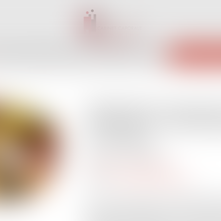
INET
ÉQUIPE
EXPERTISES
ACTUS
SERVICES
CONTACT
ENCHÈRES 
Modifications temporai
dérogations d’étiqueta
en Ukraine
Publié le :
05/05/2022
Droit de la consommation
Source :
www.economie.gouv.fr
La crise en Ukraine et en Russie affect
l'industrie alimentaire pour la producti