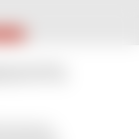
PUBLIQUES
res de recette et
ge liées à la crise
e l’approvisionnement de
on de certaines denrées. Des