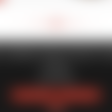
<<
<
304
305
306
307
308
309
310
>
>>
...
...
 CAPORALE MAILLOT BLATT & 
52 Rue Thiac
33000 Bordeaux
Tél :
05 56 00 03 20
Fax : 05 56 00 03 29
NOUS LOCALISER
NOUS CONTACTER