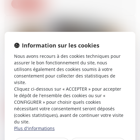
Lire la suite
Information sur les cookies
Nous avons recours à des cookies techniques pour
assurer le bon fonctionnement du site, nous
utilisons également des cookies soumis à votre
consentement pour collecter des statistiques de
La clause d'exclusivité doit contenir des
visite.
mentions obligatoires pour être valable
Cliquez ci-dessous sur « ACCEPTER » pour accepter
10/10/2024
le dépôt de l'ensemble des cookies ou sur «
CONFIGURER » pour choisir quels cookies
nécessitant votre consentement seront déposés
Lire la suite
(cookies statistiques), avant de continuer votre visite
du site.
Plus d'informations