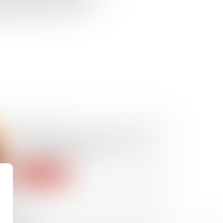
deuxième parquet national à être
ier lancé il y a six ans...
23/07/2019
La copropriété et les règles de
protection incendie
Lire la suite