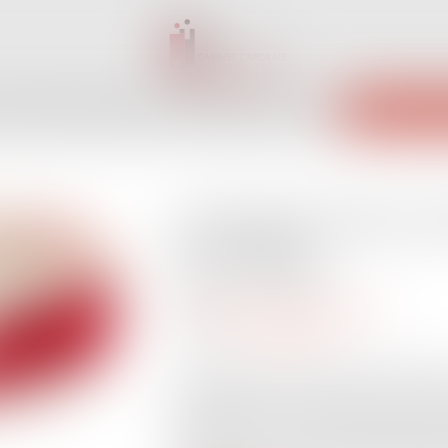
INET
ÉQUIPE
EXPERTISES
ACTUS
SERVICES
CONTACT
ENCHÈRES 
Le Parquet national ant
décryptage
Publié le :
18/07/2019
Droit pénal
/
Procédure pénale
Source :
www.lepoint.fr
La création d'un Parquet national antite
officiellement le jour ce lundi 1er juille
phares de la loi de programmation et de