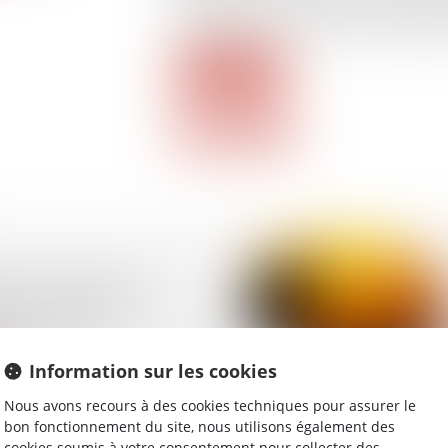
adoptée le 23 mars 2019. Il s'agit du 
constitué, après le Parquet national financ
Lire la suite
 des désordres : pas
ation du délai de
on, mais une
n
Information sur les cookies
Nous avons recours à des cookies techniques pour assurer le
bon fonctionnement du site, nous utilisons également des
cookies soumis à votre consentement pour collecter des