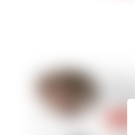
24/07/2019
Réparation
de modific
prescripti
interruptio
Lire la suite