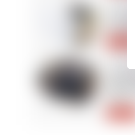
23/07/2019
Le co-emplo
de la soci
licencieme
Lire la suite
23/07/2019
L'abrogati
législativ
plein droit 
adopté sur 
supprimé
Lire la suite