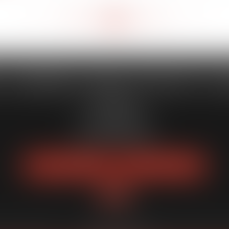
<<
<
435
436
437
438
439
440
441
>
>>
...
...
 CAPORALE MAILLOT BLATT & 
52 Rue Thiac
33000 Bordeaux
Tél :
05 56 00 03 20
Fax : 05 56 00 03 29
NOUS LOCALISER
NOUS CONTACTER
quipe
Expertises
Actus
Services
Enchères publiques
Honoraires
Pl