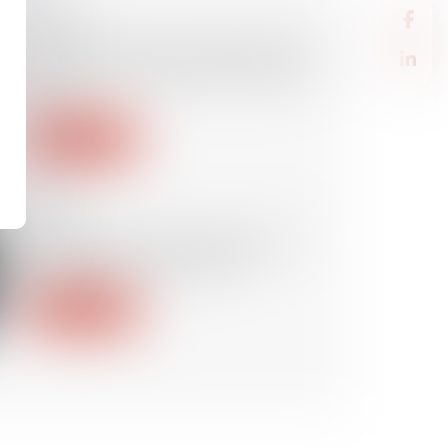
23/07/2019
Les principales nouveautés de la
loi Pacte en matière d’assurance-
vie
Lire la suite
18/07/2019
Contentieux photovoltaïque et
compétence du tribunal
Lire la suite