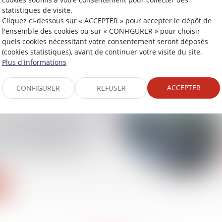
statistiques de visite.
Cliquez ci-dessous sur « ACCEPTER » pour accepter le dépôt de
i et la responsabilité
l'ensemble des cookies ou sur « CONFIGURER » pour choisir
été mère lors du
quels cookies nécessitant votre consentement seront déposés
nt
(cookies statistiques), avant de continuer votre visite du site.
Plus d'informations
ACCEPTER
CONFIGURER
REFUSER
on d'une disposition
e ne rend pas caduc de
l'accord collectif
la base du dispositif