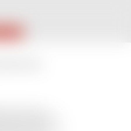
PUBLIQUES
iterroriste :
rroriste (PNAT), qui voit
t, à Paris, est l'une des mesures
 réforme pour la justice,