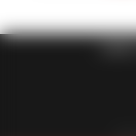
CABINET
Cabinet
É