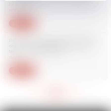
Jurisprudentes
16/02/2017
Lire la suite
Bail commercial : exploitation d’une résidence
de tourisme et application de la loi dans le
temps - La Gazette du Palais
15/02/2017
Lire la suite
<<
<
...
541
542
543
544
545
546
547
...
>
>>