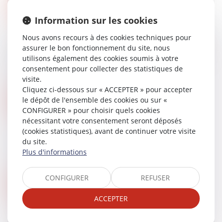
Lire la suite
Information sur les cookies
Nous avons recours à des cookies techniques pour
Dispositions du contrat d’assurance et obligation
assurer le bon fonctionnement du site, nous
de l’assureur après la résiliation - La Gazette du
utilisons également des cookies soumis à votre
Palais
consentement pour collecter des statistiques de
22/02/2017
visite.
Cliquez ci-dessous sur « ACCEPTER » pour accepter
le dépôt de l'ensemble des cookies ou sur «
Lire la suite
CONFIGURER » pour choisir quels cookies
nécessitant votre consentement seront déposés
(cookies statistiques), avant de continuer votre visite
Transmission d'entreprise : qu'est-ce que le
du site.
pacte Dutreil ? Boursorama
Plus d'informations
17/02/2017
CONFIGURER
REFUSER
Lire la suite
ACCEPTER
Une commune est-elle une copropriétaire -