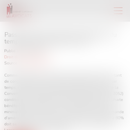
Passage à temps partiel et répartition du
temps de travail | Net-iris 2017
Publié le :
13/02/2017
Droit du travail - Salariés
Source :
www.net-iris.fr
Comment organiser le passage d'une salariée d'officine sortant
de congé maternité à temps partiel à 80% ? Dans un premier
temps, il faut savoir que le Code du travail et l'article 17 de la
Convention collective des pharmacies d'officine (Brochure 3052)
conditionnent le passage à temps partiel du parent qui souhaite
bénéficier du temps partiel à une ancienneté d'une durée
minimale d'un an. Dans le cas où il s'agit de la mère, la demande
d'aménagement de son temps de travail pour un passage à 80%
doit se faire par écrit à l'expiration de son congé maternité.