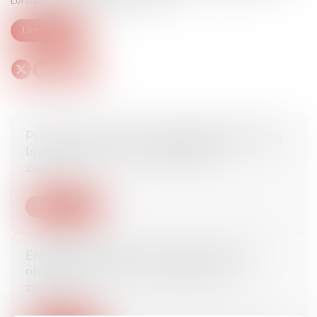
Lorsque le passage à temps partiel...
Lire la suite
Précisions sur les mesures d’encadrement des
loyers commerciaux - DEFRÉNOIS
23/02/2017
Lire la suite
Entretien professionnel : quelles sont vos
obligations en 2017 ? - Editions Tissot
22/02/2017