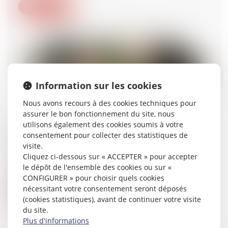
Lire la suite
Information sur les cookies
Nous avons recours à des cookies techniques pour
assurer le bon fonctionnement du site, nous
utilisons également des cookies soumis à votre
SOCIAL – Reclassement : la définition du
consentement pour collecter des statistiques de
groupe passe (encore) par le Code de
visite.
commerce
Cliquez ci-dessous sur « ACCEPTER » pour accepter
09/04/2025
le dépôt de l'ensemble des cookies ou sur «
CONFIGURER » pour choisir quels cookies
nécessitant votre consentement seront déposés
Lire la suite
(cookies statistiques), avant de continuer votre visite
du site.
Plus d'informations