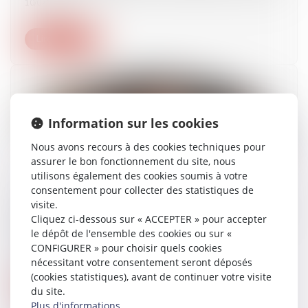
10/07/2025
Lire la suite
Information sur les cookies
Nous avons recours à des cookies techniques pour
assurer le bon fonctionnement du site, nous
utilisons également des cookies soumis à votre
consentement pour collecter des statistiques de
Discriminations au travail -Du nouveau pour les
visite.
salariés engagés dans un parcours de PMA ou
Cliquez ci-dessous sur « ACCEPTER » pour accepter
d'adoption | Service-Public.fr
le dépôt de l'ensemble des cookies ou sur «
CONFIGURER » pour choisir quels cookies
09/07/2025
nécessitant votre consentement seront déposés
(cookies statistiques), avant de continuer votre visite
Lire la suite
du site.
Plus d'informations