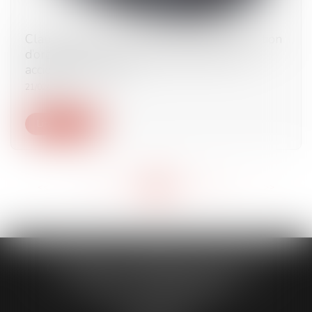
Clause d'exclusion tenant au suicide, disposition
d’ordre public et contrats garantissant les
accidents corporels
21/02/2023
Lire la suite
<<
<
...
270
271
272
273
274
275
276
...
>
>>
CABINET CAPORALE MAILLOT
BLATT & ASSOCIÉS
52 Rue Thiac