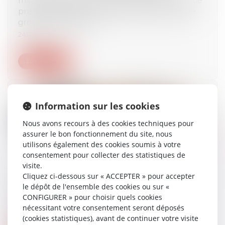
prise de contrôle du groupe Smartbox par le
groupe Wonderbox
24/02/2023
Lire la suite
Information sur les cookies
Nous avons recours à des cookies techniques pour
assurer le bon fonctionnement du site, nous
utilisons également des cookies soumis à votre
consentement pour collecter des statistiques de
visite.
Cliquez ci-dessous sur « ACCEPTER » pour accepter
Index d'égalité professionnelle à publier avant
le dépôt de l'ensemble des cookies ou sur «
le 1er mars 2023
CONFIGURER » pour choisir quels cookies
23/02/2023
nécessitant votre consentement seront déposés
(cookies statistiques), avant de continuer votre visite