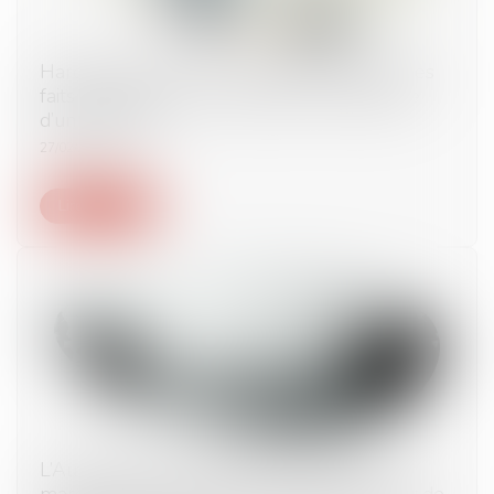
Harcèlement moral : le salarié doit établir les
faits présumés et non démontrer l’existence
d’un préjudice
27/02/2023
Lire la suite
L’Autorité de la concurrence consulte le
marché dans le cadre de l’examen du projet de