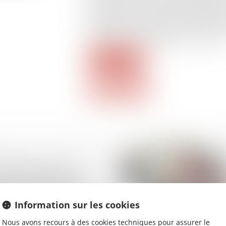
nouvel associé au sein de la société. À l
héritières d’un associé de SARL décédé 
Chambre commerciale vient d’apporter q
procédure et les obligations des parties.
Lire la suite
écennale et sous-
 la mise en cause de
est pas une condition
abilité de l’action
Information sur les cookies
tiers lésé
Nous avons recours à des cookies techniques pour assurer le