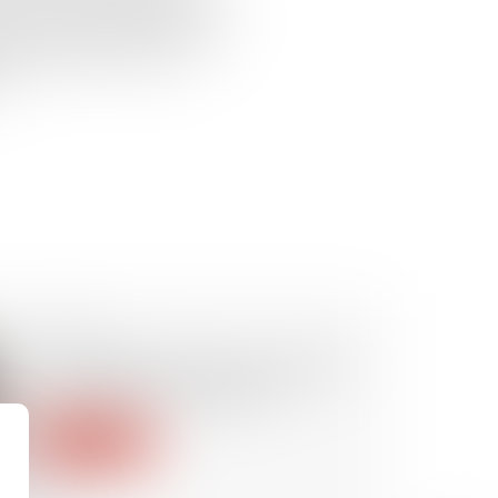
’occasion d’un litige entre les
et ses associés survivants, la
uelques précisions sur la
..
13/02/2024
Opposabilité de l’accord collectif
et qualité des signataires
Lire la suite