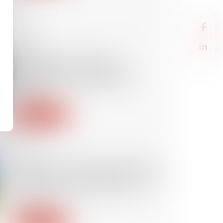
08/02/2024
Sanction pour fausse ou
incomplète déclaration aux
organismes de prestations
sociales
Lire la suite
07/02/2024
Obligation débroussaillement et
de maintien en état débroussaillé
d’un terrain localisé en zone
urbaine
Lire la suite