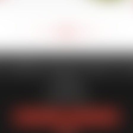
<<
<
183
184
185
186
187
188
189
>
>>
...
...
 CAPORALE MAILLOT BLATT & 
52 Rue Thiac
33000 Bordeaux
Tél :
05 56 00 03 20
Fax : 05 56 00 03 29
NOUS LOCALISER
NOUS CONTACTER