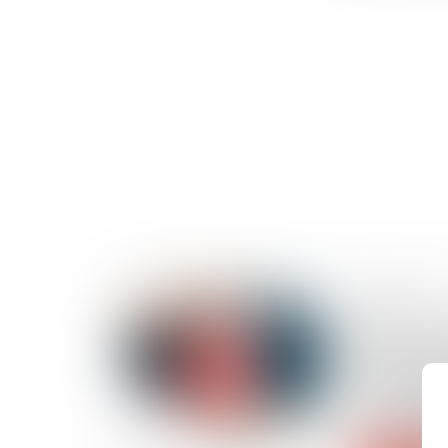
13/02/2024
Garantie d
traitance :
l’assuré n’
de la recev
directe du 