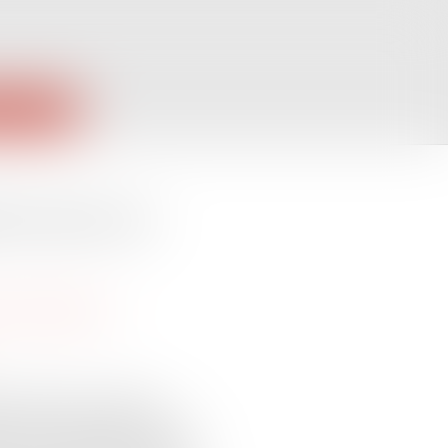
PUBLIQUES
ment dans les
 commerciales et
e (SARL), la loi prévoit
t concernant l’entrée de tout