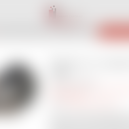
INET
ÉQUIPE
EXPERTISES
ACTUS
SERVICES
CONTACT
ENCHÈRES 
Précisions sur l’agré
SARL
Publié le :
07/02/2024
Droit des sociétés
/
Droit des sociétés
professionnelles
Source :
www.lemag-juridique.com
Dans une société à responsabilité limité
l’application d’une procédure d’agrémen