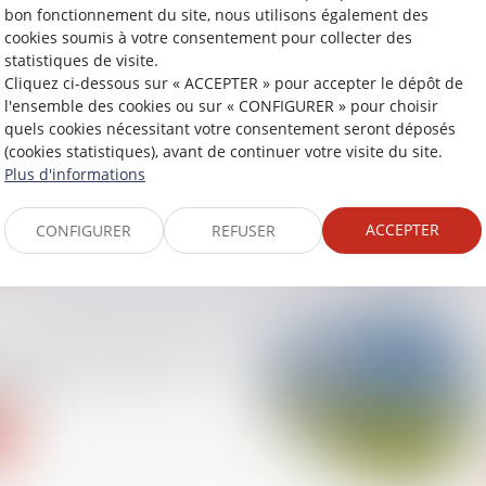
bon fonctionnement du site, nous utilisons également des
cookies soumis à votre consentement pour collecter des
statistiques de visite.
Cliquez ci-dessous sur « ACCEPTER » pour accepter le dépôt de
l'ensemble des cookies ou sur « CONFIGURER » pour choisir
alline, Perrier... La
quels cookies nécessitant votre consentement seront déposés
industriels de l'eau
(cookies statistiques), avant de continuer votre visite du site.
e scandale de trop ?
Plus d'informations
ACCEPTER
CONFIGURER
REFUSER
nces, plus longues et
lexes