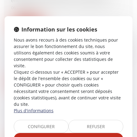
enceinte déclarée inapte ? - Editions Tissot
06/12/2016
Lire la suite
Information sur les cookies
Nous avons recours à des cookies techniques pour
Publication du barème indicatif des indemnités
assurer le bon fonctionnement du site, nous
pour licenciement sans cause réelle et sérieuse
utilisons également des cookies soumis à votre
- Éditions Francis Lefebvre
consentement pour collecter des statistiques de
visite.
01/12/2016
Cliquez ci-dessous sur « ACCEPTER » pour accepter
le dépôt de l'ensemble des cookies ou sur «
Lire la suite
CONFIGURER » pour choisir quels cookies
nécessitant votre consentement seront déposés
(cookies statistiques), avant de continuer votre visite
Le loyer commercial peut être révisé trois ans
du site.
après la date de renouvellement - Éditions
Plus d'informations
Francis Lefebvre
30/11/2016
CONFIGURER
REFUSER