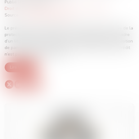
Publié le :
31/07/2024
Droit de la consommation
/
Crédit à la consommation
Source :
www.lemag-juridique.com
Le présent arrêt nous propose une illustration intéressante de la
protection dont peut bénéficier le consommateur dans le cadre
d’un litige portant sur le crédit ayant servi à financer l’acquisition
de panneaux photovoltaïques, lorsque l’établissement de crédit
n’est pas suffisamment vigilant...
Lire la suite