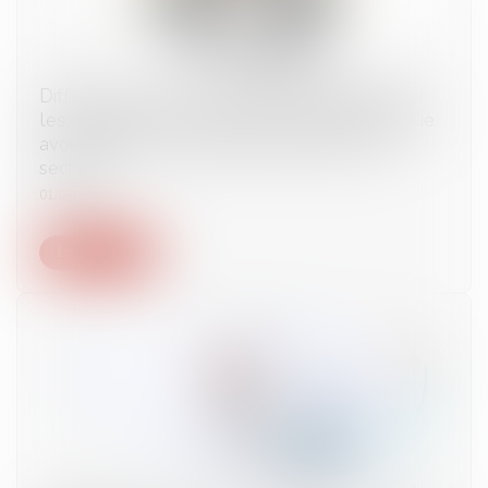
Diffusion en masse d’informations légales sur
les entreprises : le rapporteur général indique
avoir notifié un rapport à deux acteurs du
secteur
01/08/2024
Lire la suite