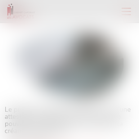
Le prêteur qui libère des fonds au vu d’une
attestation imprécise commet une faute
pouvant le priver de tout ou partie de sa
créance de restitution