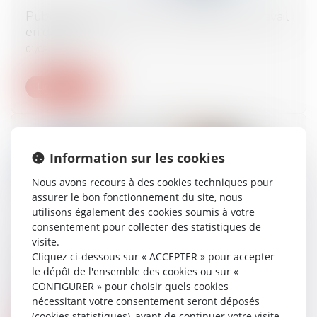
Publication du décret sur la médecine du travail
en détention
01/08/2024
Lire la suite
Information sur les cookies
Nous avons recours à des cookies techniques pour
assurer le bon fonctionnement du site, nous
utilisons également des cookies soumis à votre
consentement pour collecter des statistiques de
visite.
Contre visite médicale à l’initiative de
Cliquez ci-dessous sur « ACCEPTER » pour accepter
l’employeur : les modalités sont fixées
le dépôt de l'ensemble des cookies ou sur «
CONFIGURER » pour choisir quels cookies
31/07/2024
nécessitant votre consentement seront déposés
(cookies statistiques), avant de continuer votre visite