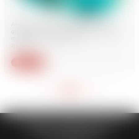
Arrêt de travail -Interruption médicale de
grossesse : vous pouvez bénéficier d’un arrêt
maladie sans jour de carence
31/07/2024
Lire la suite
<<
<
...
140
141
142
143
144
145
146
...
>
>>
CABINET CAPORALE MAILLOT
BLATT & ASSOCIÉS