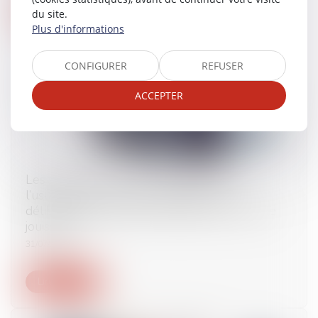
Lire la suite
du site.
Plus d'informations
CONFIGURER
REFUSER
ACCEPTER
Les statuts d’une SCI ne peuvent priver
l’usufruitier du droit de contester une
délibération collective impactant son droit de
jouissance
31/07/2024
Lire la suite