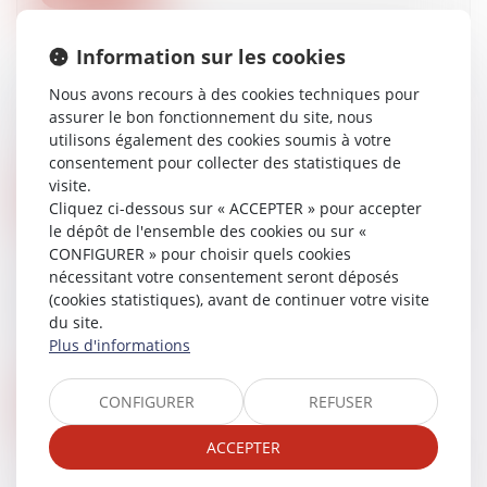
Information sur les cookies
La nouvelle architecture du droit des contrats
après l’ordonnance du 10 février 2016 - Le
Nous avons recours à des cookies techniques pour
journal du net
assurer le bon fonctionnement du site, nous
utilisons également des cookies soumis à votre
29/12/2016
consentement pour collecter des statistiques de
visite.
Lire la suite
Cliquez ci-dessous sur « ACCEPTER » pour accepter
le dépôt de l'ensemble des cookies ou sur «
CONFIGURER » pour choisir quels cookies
Dans le cadre de mon permis de construire,
nécessitant votre consentement seront déposés
dois-je réaliser des places de stationnement ? |
(cookies statistiques), avant de continuer votre visite
Actualités Construire
du site.
Plus d'informations
22/12/2016
CONFIGURER
REFUSER
Lire la suite
ACCEPTER
Le test de dépistage de drogue ou d'alcool est