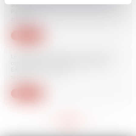
autorisé en entreprise - Droit du travail - Le
Particulier
21/12/2016
Lire la suite
Le médiateur des entreprises au secours des
conflits dans les relations commerciales -
Éditions Francis Lefebvre
19/12/2016
Lire la suite
<<
<
...
545
546
547
548
549
550
551
...
>
>>