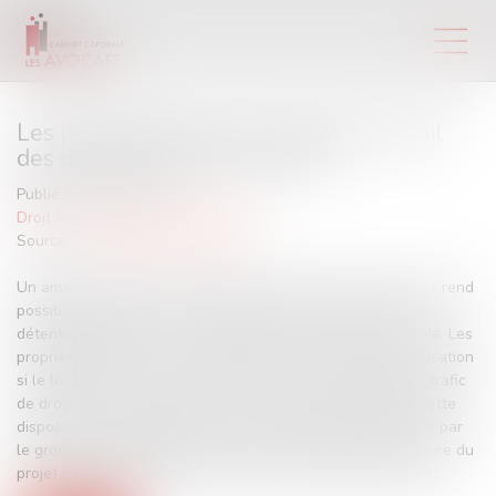
Les propriétaires pourront résilier le bail
des dealers | Dossier Familial
Publié le :
19/12/2016
Droit immobilier
/
Baux d'habitation
Source :
www.dossierfamilial.com
Un amendement voté fin novembre à l’Assemblée nationale rend
possible l’expulsion d’un locataire condamné pour trafic ou
détention de drogue dans l’appartement ou dans l’immeuble. Les
propriétaires pourront « de plein droit » résilier le bail de location
si le locataire ou l’un des occupants a été condamné pour trafic
de drogue dans le logement ou l’enceinte de l’immeuble. Cette
disposition a été adoptée via un amendement fin novembre par
le groupe des députés socialistes lors de la deuxième lecture du
projet de loi Egalité et citoyenneté à l’Assemblée nationale...