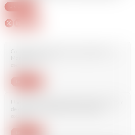
Lire la suite
Comptes du syndicat des copropriétaires - Le
Monde du Droit
03/01/2017
Lire la suite
Une semaine de jurisprudence sociale à la Cour
de cassation - Éditions Francis Lefebvre
30/12/2016
Lire la suite