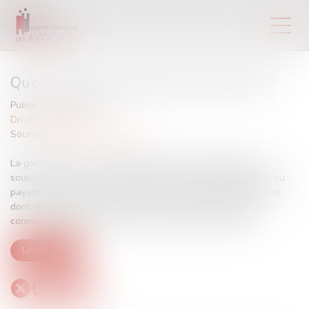
Qu’est-ce qu’une garantie commerciale ?
Publié le :
12/04/2017
Droit commercial
Source :
www.economie.gouv.fr
La garantie commerciale s'ajoute aux garanties légales. La
souscription d'un contrat de garantie commerciale (gratuite ou
payante) ne vous prive pas du bénéfice des garanties légales
dont vous bénéficiez par ailleurs, ou lorsque la garantie
commerciale ne couvre pas ou plus le défaut constaté...
Lire la suite