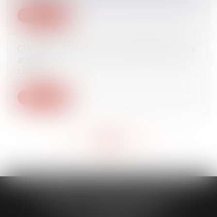
Lire la suite
Création d'entreprise : comment déclarer votre
activité ?
11/04/2017
Lire la suite
<<
<
...
536
537
538
539
540
541
542
...
>
>>
CABINET CAPORALE MAILLOT
BLATT & ASSOCIÉS