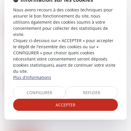
pratiques anticoncurrentielles : circulaire
Nous avons recours à des cookies techniques pour
14/04/2017
assurer le bon fonctionnement du site, nous
utilisons également des cookies soumis à votre
consentement pour collecter des statistiques de
Lire la suite
visite.
Cliquez ci-dessous sur « ACCEPTER » pour accepter
le dépôt de l'ensemble des cookies ou sur «
Compromis de vente, promesse de vente, acte
CONFIGURER » pour choisir quels cookies
définitif de vente... Quelles différences ? |
nécessitant votre consentement seront déposés
Actualités Seloger
(cookies statistiques), avant de continuer votre visite
13/04/2017
du site.
Plus d'informations
Lire la suite
CONFIGURER
REFUSER
Solvabilité 2 : l’investissement dans l’immobilier
ACCEPTER
injustement pénalisé selon l'EDHEC - L'argus
de l'assurance
13/04/2017