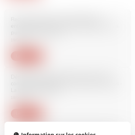
Recours à l'intérim ou au statut d'auto-
entrepreneur: les juridictions n'hésitent plus à
punir les employeurs
19/04/2017
Lire la suite
Démolition après annulation du permis de
construire : application de la loi dans le temps -
La Gazette du Palais
18/04/2017
Lire la suite
Actions en dommages et intérêts du fait des
Information sur les cookies