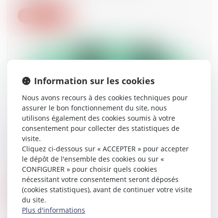
Lire la suite
Information sur les cookies
Nous avons recours à des cookies techniques pour
assurer le bon fonctionnement du site, nous
utilisons également des cookies soumis à votre
consentement pour collecter des statistiques de
Concurrence déloyale et déontologie des
visite.
experts-comptables : le manquement
Cliquez ci-dessous sur « ACCEPTER » pour accepter
déontologique ne suffit pas à lui seul
le dépôt de l'ensemble des cookies ou sur «
18/06/2026
CONFIGURER » pour choisir quels cookies
nécessitant votre consentement seront déposés
(cookies statistiques), avant de continuer votre visite
Lire la suite
du site.
Plus d'informations