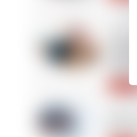
24/10/2024
Le groupe 
hauteur d
avoir fait 
déroulemen
visite et sa
l’Autorité
Lire la suite
23/10/2024
Projet de l
de massue 
MaPrimeré