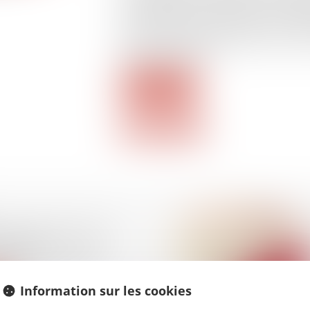
surendettement. En l’espèce, le comptabl
un recours contre la décision de la co
déclaré recevable la demande d’un coup
situation financière...
Lire la suite
se en redressement
implifié
cher un salarié
Information sur les cookies