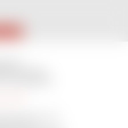
PUBLIQUES
ier de
sions sur les
 la contestation
 consommation
ssation, le litige concernait la
nt d’un dossier de