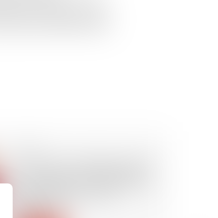
e public, créancier, avait formé
mmission de surendettement ayant
le, tendant au traitement de leur
24/10/2024
Focus sur les conditions de prise
en compte des condamnations
prononcées par la juridiction d’un
État membre de l’Union
européenne