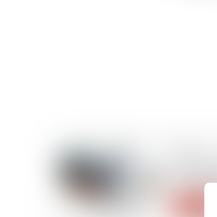
25/10/2024
L’entrepri
judiciaire s
peut embau
Lire la suite