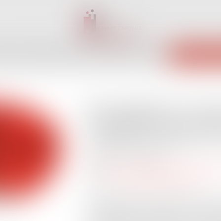
INET
ÉQUIPE
EXPERTISES
ACTUS
SERVICES
CONTACT
ENCHÈRES 
Recevabilité d’un doss
surendettement : préci
conditions relatives à
Publié le :
23/10/2024
Droit de la consommation
/
Crédit à la
Source :
www.lemag-juridique.com
Dans l’affaire portée devant la Cour de ca
recevabilité d’une demande de traiteme