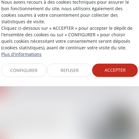
Nous avons recours à des cookies techniques pour assurer le
bon fonctionnement du site, nous utilisons également des
cookies soumis à votre consentement pour collecter des
statistiques de visite.
Cliquez ci-dessous sur « ACCEPTER » pour accepter le dépôt de
l'ensemble des cookies ou sur « CONFIGURER » pour choisir
Loste est sanctionné à
quels cookies nécessitant votre consentement seront déposés
e 900 000 euros pour
(cookies statistiques), avant de continuer votre visite du site.
obstacle au
Plus d'informations
t d’opérations de
isie réalisées par
ACCEPTER
CONFIGURER
REFUSER
oi de finances : le coup
sur le financement de
nov'