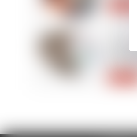
Lire la suite
28/04/2021
Si un loca
respecte p
copropriété
bail - Div
Lire la suite