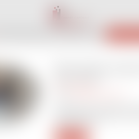
INET
ÉQUIPE
EXPERTISES
ACTUS
SERVICES
CONTACT
ENCHÈRES 
Rémunération du gér
Publié le :
28/04/2021
Droit des sociétés
Source :
www.compta-online.com
Le gérant de SARL ou d'EURL est associé
collège de gérance majoritaire, notion 
son régime social et...
Lire la suite