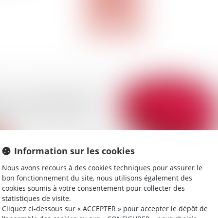
 : de nouvelles règles
 pour le démarchage
que
Information sur les cookies
Nous avons recours à des cookies techniques pour assurer le
bon fonctionnement du site, nous utilisons également des
cookies soumis à votre consentement pour collecter des
 non, une modification
statistiques de visite.
t se déclare
Cliquez ci-dessous sur « ACCEPTER » pour accepter le dépôt de