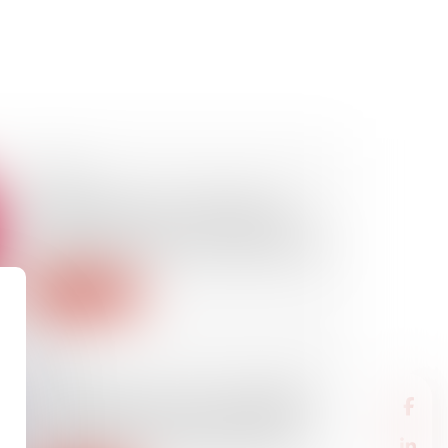
29/04/2021
Affaire Halimi : ce n’est pas le
cannabis qui est en cause mais
l’abolition totale du discernement
Lire la suite
29/04/2021
Si une assurance-vie est exigée
par le prêteur, la prime doit être
incluse dans le calcul du TEG