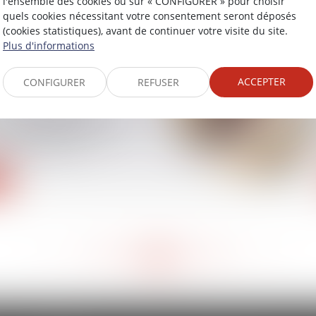
l'ensemble des cookies ou sur « CONFIGURER » pour choisir
quels cookies nécessitant votre consentement seront déposés
(cookies statistiques), avant de continuer votre visite du site.
Plus d'informations
ACCEPTER
CONFIGURER
REFUSER
l commercial ne
as le règlement de
, on peut résilier son
ers | BFM Immo
<<
<
353
354
355
356
357
358
359
>
>>
...
...