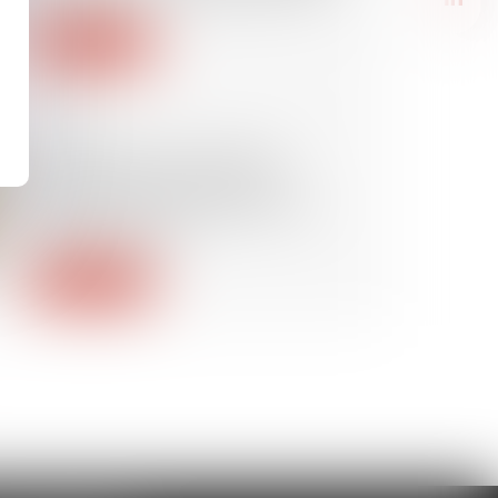
Lire la suite
28/04/2021
Licenciement économique :
jusqu’où personnaliser la
recherche d’un reclassement
dans le groupe ?
Lire la suite