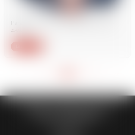
Paradis fiscaux : la liste française pour 2025
21/05/2025
Lire la suite
<<
<
...
62
63
64
65
66
67
68
...
>
>>
CABINET CAPORALE MAILLOT
BLATT & ASSOCIÉS
52 Rue Thiac
33000 Bordeaux