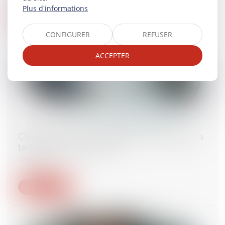
Plus d'informations
Lire la suite
CONFIGURER
REFUSER
ACCEPTER
Clauses attributives de juridiction : attention à la
langue du renvoi aux CGV
22/05/2025
Lire la suite