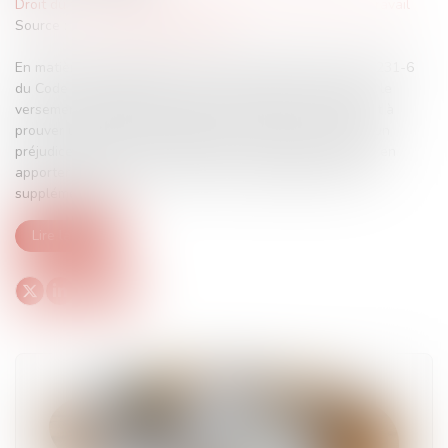
Droit du travail - Employeurs
/
Relation individuelles au travail
Source :
www.lemag-juridique.com
En matière de paiement d’une somme d’argent, l’article 1231-6
du Code civil prévoit que le retard entraîne de plein droit le
versement d’intérêts moratoires, sans que le créancier ait à
prouver un quelconque préjudice. Toutefois, s’il invoque un
préjudice distinct, lié à la mauvaise foi du débiteur, il doit en
apporter la preuve pour obtenir des dommages-intérêts
supplémentaires...
Lire la suite