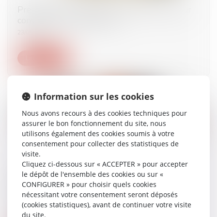
Première levée de fonds : 10 points clés pour
convaincre les investisseurs
23/05/2025
Lire la suite
Information sur les cookies
Nous avons recours à des cookies techniques pour
assurer le bon fonctionnement du site, nous
utilisons également des cookies soumis à votre
consentement pour collecter des statistiques de
visite.
Cliquez ci-dessous sur « ACCEPTER » pour accepter
Conduite d’engins et travaux à proximité de
le dépôt de l'ensemble des cookies ou sur «
réseaux : comment obtenir les autorisations
CONFIGURER » pour choisir quels cookies
correspondantes ?
nécessitant votre consentement seront déposés
(cookies statistiques), avant de continuer votre visite
22/05/2025
du site.